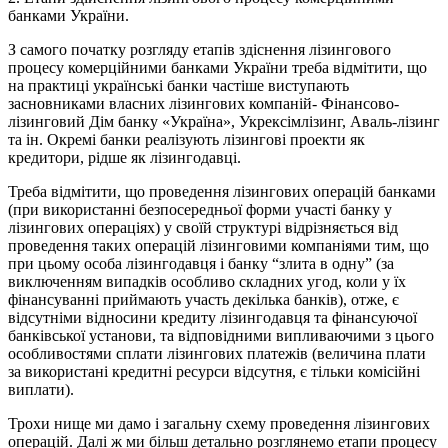
банками України.
З самого початку розгляду етапів здіснення лізингового
процесу комерційними банками України треба відмітити, що
на практиці українські банки частіше виступають
засновниками власних лізингових компаній- Фінансово-
лізинговий Дім банку «Україна», Укрексімлізинг, Аваль-лізинг
та ін. Окремі банки реалізують лізингові проекти як
кредитори, рідше як лізингодавці.
Треба відмітити, що проведення лізингових операцій банками
(при використанні безпосередньої форми участі банку у
лізингових операціях) у своїй структурі відрізняється від
проведення таких операцій лізинговими компаніями тим, що
при цьому особа лізингодавця і банку “злита в одну” (за
виключенням випадків особливо складних угод, коли у їх
фінансуванні приймають участь декілька банків), отже, є
відсутніми відносини кредиту лізингодавця та фінансуючої
банківської установи, та відповідними випливаючими з цього
особливостями сплати лізингових платежів (величина плати
за використані кредитні ресурси відсутня, є тільки комісійні
виплати).
Трохи нище ми дамо і загальну схему проведення лізингових
операцій. Далі ж ми більш детально розглянемо етапи процесу