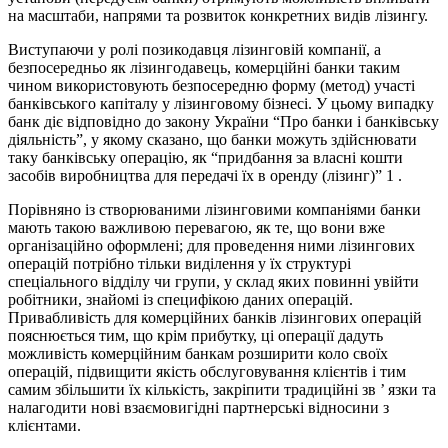
на масштаби, напрями та розвиток конкретних видів лізингу.
Виступаючи у ролі позикодавця лізинговій компанії, а
безпосередньо як лізингодавець, комерційні банки таким
чином використовують безпосередню форму (метод) участі
банківського капіталу у лізинговому бізнесі. У цьому випадку
банк діє відповідно до закону України “Про банки і банківську
діяльність”, у якому сказано, що банки можуть здійснювати
таку банківську операцію, як “придбання за власні кошти
засобів виробництва для передачі їх в оренду (лізинг)” 1 .
Порівняно із створюваними лізинговими компаніями банки
мають такою важливою перевагою, як те, що вони вже
організаційно оформлені; для проведення ними лізингових
операцій потрібно тільки виділення у їх структурі
спеціального відділу чи групи, у склад яких повинні увійти
робітники, знайомі із специфікою даних операцій.
Привабливість для комерційних банків лізингових операцій
пояснюється тим, що крім прибутку, ці операції дадуть
можливість комерційним банкам розширити коло своїх
операцій, підвищити якість обслуговування клієнтів і тим
самим збільшити їх кількість, закріпити традиційні зв ’ язки та
налагодити нові взаємовигідні партнерські відносини з
клієнтами.