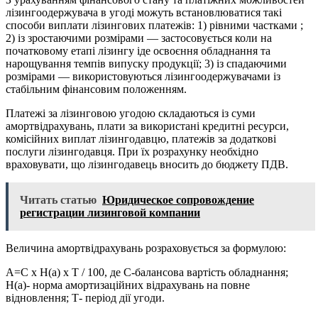
лізингоодержувача в угоді можуть встановлюватися такі
способи виплати лізингових платежів: 1) рівними частками ;
2) із зростаючими розмірами — застосовується коли на
початковому етапі лізингу іде освоєння обладнання та
нарощування темпів випуску продукції; 3) із спадаючими
розмірами — використовуються лізингоодержувачами із
стабільним фінансовим положенням.
Платежі за лізинговою угодою складаються із суми
амортвідрахувань, плати за використані кредитні ресурси,
комісійних виплат лізингодавцю, платежів за додаткові
послуги лізингодавця. При їх розрахунку необхідно
враховувати, що лізингодавець вносить до бюджету ПДВ.
Читать статью
Юридическое сопровождение
регистрации лизинговой компании
Величина амортвідрахувань розраховується за формулою:
А=С х Н(а) х Т / 100, де С-балансова вартість обладнання;
Н(а)- норма амортизаційних відрахувань на повне
відновлення; Т- період дії угоди.