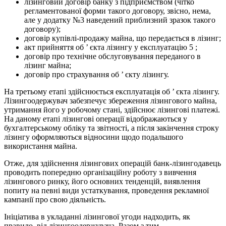
лізинговий договір банку з підприємством (чітко
регламентованої форми такого договору, звісно, нема,
але у додатку №3 наведений приблизний зразок такого
договору);
договір купівлі-продажу майна, що передається в лізинг;
акт прийняття об ’ єкта лізингу у експлуатацію 5 ;
договір про технічне обслуговування переданого в
лізинг майна;
договір про страхування об ’ єкту лізингу.
На третьому етапі здійснюється експлуатація об ’ єкта лізингу.
Лізингоодержувач забезпечує збереження лізингового майна,
утримання його у робочому стані, здійснює лізингові платежі.
На даному етапі лізингові операції відображаються у
бухгалтерському обліку та звітності, а після закінчення строку
лізингу оформляються відносини щодо подальшого
використання майна.
Отже, для здійснення лізингових операцій банк-лізингодавець
проводить попередню організаційну роботу з вивчення
лізингового ринку, його основних тенденцій, виявлення
попиту на певні види устаткування, проведення рекламної
кампанії про свою діяльність.
Ініціатива в укладанні лізингової угоди надходить, як
правило, від лізингоодержувача. Разом з тим