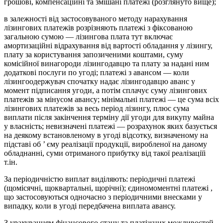
грошові, компенсаційні та змішані платежі (розглянуто вище);
в залежності від застосовуваного методу нарахування
лізингових платежів розрізняють платежі з фіксованою
загальною сумою — лізингова плата тут включає
амортизаційні відрахування від вартості обладання у лізингу,
плату за користування запозиченими коштами, суму
комісійної винагороди лізингодавцю та плату за надані ним
додаткові послуги по угоді; платежі з авансом — коли
лізингоодержувач спочатку надає лізингодавцю аванс у
момент підписання угоди, а потім сплачує суму лізингових
платежів за мінусом авансу; мінімальні платежі — це сума всіх
лізингових платежів за весь період лізингу, плюс сума
виплати після закінчення терміну дії угоди для викупу майна
у власність; невизначені платежі — розрахунок яких базується
на деякому встановленому в угоді відсотку, визначеному на
підставі об ’ єму реалізації продукції, виробленої на даному
обладнанні, суми отриманого прибутку від такої реалізаціїі
т.ін.
За періодичністю виплат виділяють: періодичні платежі
(щомісячні, щоквартальні, щорічні); єдиномоментні платежі ,
що застосовуються одночасно з періодичними внесками у
випадку, коли в угоді передбачена виплата авансу.
З урахуванням фінансового стану та платіжних можливостей