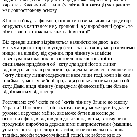
характер. Класичний лізинг (у світовій практиці) як правило,
має довгострокову основу.
З іншого боку, за формою, оскільки позичальник та кредитор
оперують з капіталом не у грошовій, а у виробничій формі, то
лізинг зовні є схожим також на інвестиції.
Від оренди лізинг відрізняється наявністю не двох, а як
мінімум трьох сторін в угоді (суб ’ єктів лізингу ми розглянемо
нище); на відміну від оренди, при лізингу має місце
інвестування власних чи запозичених коштів- тобто
спеціальне придбання об ’ єкту для здачі його в лізинг;
відповідальність перед лізингодавцем за виявлені недоліки об
’ єкту лізингу лізингоодержувач несе лише тоді, коли він сам
приймав участь у виборі продавця (постачальника) цього об ’
єкту. Деякі види лізингу (передусім фінансовий), ще більше
відрізняються від оренди.
Розглянемо суб ’ єктів та об ’ єктів лізингу. Згідно до закону
України “Про лізинг”, об ’ єктом лізингу може бути будь-яке
рухоме і нерухоме майно, яке може бути віднесене до
основних фондів відповідно до законодавства, в тому числі
продукція, вироблена державними підприємствами (машини,
устаткування, транспортні засоби, обчислювальна та інша
техніка, засоби телекомунікацій тощо), не заборонене до