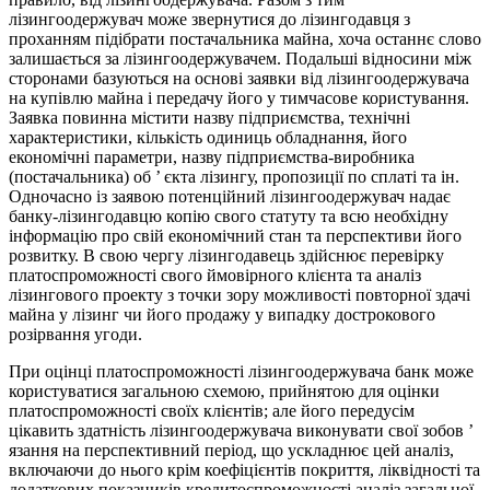
лізингоодержувач може звернутися до лізингодавця з
проханням підібрати постачальника майна, хоча останнє слово
залишається за лізингоодержувачем. Подальші відносини між
сторонами базуються на основі заявки від лізингоодержувача
на купівлю майна і передачу його у тимчасове користування.
Заявка повинна містити назву підприємства, технічні
характеристики, кількість одиниць обладнання, його
економічні параметри, назву підприємства-виробника
(постачальника) об ’ єкта лізингу, пропозиції по сплаті та ін.
Одночасно із заявою потенційний лізингоодержувач надає
банку-лізингодавцю копію свого статуту та всю необхідну
інформацію про свій економічний стан та перспективи його
розвитку. В свою чергу лізингодавець здійснює перевірку
платоспроможності свого ймовірного клієнта та аналіз
лізингового проекту з точки зору можливості повторної здачі
майна у лізинг чи його продажу у випадку дострокового
розірвання угоди.
При оцінці платоспроможності лізингоодержувача банк може
користуватися загальною схемою, прийнятою для оцінки
платоспроможності своїх клієнтів; але його передусім
цікавить здатність лізингоодержувача виконувати свої зобов ’
язання на перспективний період, що ускладнює цей аналіз,
включаючи до нього крім коефіцієнтів покриття, ліквідності та
додаткових показників кредитоспроможності аналіз загальної