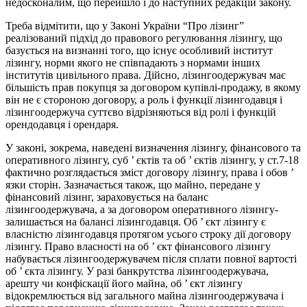
недосконалим, що перейшло і до наступних редакцій закону.
Треба відмітити, що у Законі України “Про лізинг”
реалізований підхід до правового регулювання лізингу, що
базується на визнанні того, що існує особливий інститут
лізингу, норми якого не співпадають з нормами інших
інститутів цивільного права. Дійсно, лізингоодержувач має
більшість прав покупця за договором купівлі-продажу, в якому
він не є стороною договору, а роль і функції лізингодавця і
лізингоодержуча суттєво відрізняються від ролі і функцій
орендодавця і орендаря.
У законі, зокрема, наведені визначення лізингу, фінансового та
оперативного лізингу, суб ’ єктів та об ’ єктів лізингу, у ст.7-18
фактично розглядається зміст договору лізингу, права і обов ’
язки сторін. Зазначається також, що майно, передане у
фінансовий лізинг, зараховується на баланс
лізингоодержувача, а за договором оперативного лізингу-
залишається на балансі лізингодавця. Об ’ єкт лізингу є
власністю лізингодавця протягом усього строку дії договору
лізингу. Право власності на об ’ єкт фінансового лізингу
набувається лізингоодержувачем після сплати повної вартості
об ’ єкта лізингу. У разі банкрутства лізингоодержувача,
арешту чи конфіскації його майна, об ’ єкт лізингу
відокремлюється від загального майна лізингоодержувача і