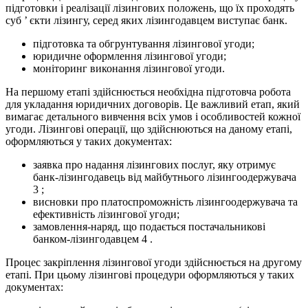
підготовки і реалізації лізингових положень, що їх проходять
суб ’ єкти лізингу, серед яких лізингодавцем виступає банк.
підготовка та обгрунтування лізингової угоди;
юридичне оформлення лізингової угоди;
моніторинг виконання лізингової угоди.
На першому етапі здійснюється необхідна підготовча робота
для укладання юридичних договорів. Це важливий етап, який
вимагає детального вивчення всіх умов і особливостей кожної
угоди. Лізингові операції, що здійснюються на даному етапі,
оформляються у таких документах:
заявка про надання лізингових послуг, яку отримує
банк-лізингодавець від майбутнього лізингоодержувача
3 ;
висновки про платоспроможність лізингоодержувача та
ефективність лізингової угоди;
замовлення-наряд, що подається постачальникові
банком-лізингодавцем 4 .
Процес закріплення лізингової угоди здійснюється на другому
етапі. При цьому лізингові процедури оформляються у таких
документах: