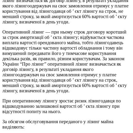
лізинг визначається як договір лізингу, в результаті укладання
якого лізингоодержувач на своє замовлення отримує у платне
користування від лізингодавця об ’ єкт лізингу на строк, не
менший строку, за який амортизується 60% вартості об ’ єкту
лізингу, визначеної в день угоди.
Оперативний лізинг — при ньому строк договору коротший
за строк амортизації об ’ єкта лізингу; відбувається часткова
виплата вартості орендованого майна, тобто лізингодавець
відшкодовує тільки частину вартості обладнання і тому він
вимушений передавати його у тимчасове користування
декілька разів, як правило, різним користувачам. За законом
України “Про лізинг” оперативний лізинг визначається як
договір лізингу, в результаті укладання якого
лізингоодержувач на своє замовлення отримує у платне
користування від лізингодавця об ’ єкт лізингу на строк,
менший строку, за який амортизується 60% вартості об ’ єкту
лізингу, визначеної в день угоди.
При оперативному лізингу зростає ризик лізингодавця по
відшкодуванню залишкової вартості об ’ єкта лізингу при
відсутності попиту на нього.
За обсягом обслуговування переданого у лізинг майна
виділяють: