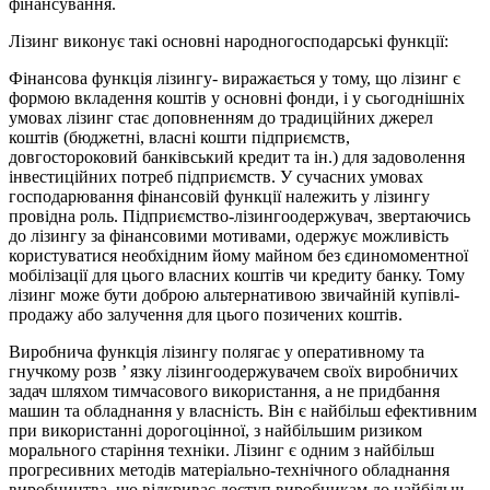
фінансування.
Лізинг виконує такі основні народногосподарські функції:
Фінансова функція лізингу- виражається у тому, що лізинг є
формою вкладення коштів у основні фонди, і у сьогоднішніх
умовах лізинг стає доповненням до традиційних джерел
коштів (бюджетні, власні кошти підприємств,
довгостороковий банківський кредит та ін.) для задоволення
інвестиційних потреб підприємств. У сучасних умовах
господарювання фінансовій функції належить у лізингу
провідна роль. Підприємство-лізингоодержувач, звертаючись
до лізингу за фінансовими мотивами, одержує можливість
користуватися необхідним йому майном без єдиномоментної
мобілізації для цього власних коштів чи кредиту банку. Тому
лізинг може бути доброю альтернативою звичайній купівлі-
продажу або залучення для цього позичених коштів.
Виробнича функція лізингу полягає у оперативному та
гнучкому розв ’ язку лізингоодержувачем своїх виробничих
задач шляхом тимчасового використання, а не придбання
машин та обладнання у власність. Він є найбільш ефективним
при використанні дорогоцінної, з найбільшим ризиком
морального старіння техніки. Лізинг є одним з найбільш
прогресивних методів матеріально-технічного обладнання
виробництва, що відкриває доступ виробникам до найбільш