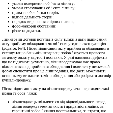
умови повернення об ’ єкта лізингу;
умови страхування об ’ єкта лізингу;
права та обов ’ язки сторін;
відповідальність сторін;
порядок вирішення спірних питань;
форс-мажорні обставини;
різне та додатки.
Лізинговий договір вступає в силу тільки з дати підписання
акту прийому обладнання як об ’ єкта угоди в експлуатацію
(додаток №4). Після підписання акту прийняття обладнання в
експлуатацію банк-лізингодавець зобов ’ язується провести
загальну оплату вартості поставки. У разі наявності дефектів,
що не підягають усуненню, лізингоодержувач має право
відмовитися від прийняття обладнання і повинен у письмовій
формі сповістити про це лізингодавця, що дасть можливість
останньому вимагати заміни обладнання або розірвати договір
купівлі-продажу.
Після підписання акту на лізингоодержувачач переходять такі
права та обов ’ язки:
лізингодавець звільняється від відповідальності перед
лізингоодержувачем за якість і придатність майна, за
гарантійні зобов ’ язання постачальника, за втрати, що