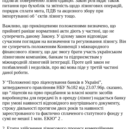
підлягає поверненню лізингодавцю. Закон розглядає також
питання про бухоблік та звітність щодо лізингових операцій,
порядок сплати мита, ПДВ та акцизного збору при
імпортуванні об ’ єктів лізингу тощо.
Важливо, що прикінцевими положеннями визначено, що
прийняті раніше нормативні акти діють у частині, що не
суперечить даному Закону. У цілому закон відповідає
сучасним поглядам на визначення та регулювання лізингу. Він
не суперечить положенням Конвенції з міжнародного
фінансового лізингу, що дає змогу брати участь українським
лізинговим компаніям, банкам та підприємствам у
міжнародній лізинговій інтеграції. Проте цей закон не
позбавлений і недоліків, про які мова піде у третій частині
даної роботи.
У “Положенні про ліцензування банків в Україні”,
затвердженого правлінням НБУ №182 від 23.07.96р. сказано,
що “ліцензія на прво придбання за власні кошти засобів
виробництва для передачі їх в оренду (лізинг) надається банку
при умові наявності відповідного внутрішнього документу,
строку діяльності протягом двох років та наявності
зареєстрованого та фактично сплаченого статутного фонду у
сумі не мешої 1 млн. ЕКЮ” 2 .
2. Етапи здійснення лізингового процесу комерційними