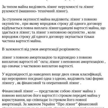
За типом майна виділяють лізинг нерухомості та лізинг
рухомості (машинно- технічний лізинг).
За ступенем окупності майна виділяють: лізинг з повною
окупністю , при якому впродовж строку дії одного договору
відбувається повна виплата лізингодавцеві вартості майна, що
здається в лізинг; та лізинг з неповною окупністю , коли
впродовж строку дії одного договору окупається тільки
частина вартості майна.
В залежності від умов амортизації розрізняють:
лізинг з повною амортизацією та відповідно з повною
виплатою вартості об ’ єкта; лізинг з неповною амортизацією ,
що означає з частковою виплатою вартості.
У відповідності до наведених вище двох ознак класифікації,
що нерозривно поєднані одна з одною, виділяють такі форми
лізингу , як фінансовий та оперативний лізинг .
Фінансовий лізинг — представляє собою лізинг майна з
повною виплатою його вартості і строком передачі майна у
користування, що співпадає із строком його повної
амортизації. За законом України “Про лізинг” фінансовий