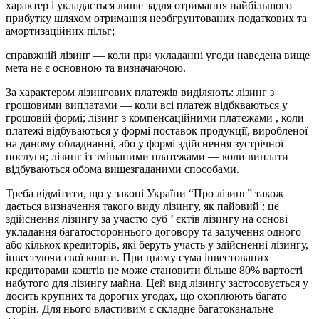
характер і укладається лише задля отримання найбільшого
прибутку шляхом отримання необгрунтованих податкових та
амортизаційних пільг;
справжній лізинг — коли при укладанні угоди наведена вище
мета не є основною та визначаючою.
За характером лізингових платежів виділяють: лізинг з
грошовими виплатами — коли всі платеж відбкваються у
грошовій формі; лізинг з компенсаційними платежами , коли
платежі відбуваються у формі поставок продукції, виробленої
на даному обладнанні, або у формі здійснення зустрічної
послуги; лізинг із змішаними платежами — коли виплати
відбуваються обома вищезгаданими способами.
Треба відмітити, що у законі України “Про лізинг” також
дається визначення такого виду лізингу, як пайовий : це
здійснення лізингу за участю суб ’ єктів лізингу на основі
укладання багатостороннього договору та залучення одного
або кількох кредиторів, які беруть участь у здійсненні лізингу,
інвестуючи свої кошти. При цьому сума інвестованих
кредиторами коштів не може становити більше 80% вартості
набутого для лізингу майна. Цей вид лізингу застосовується у
досить крупних та дорогих угодах, що охоплюють багато
сторін. Для нього властивим є складне багатоканальне