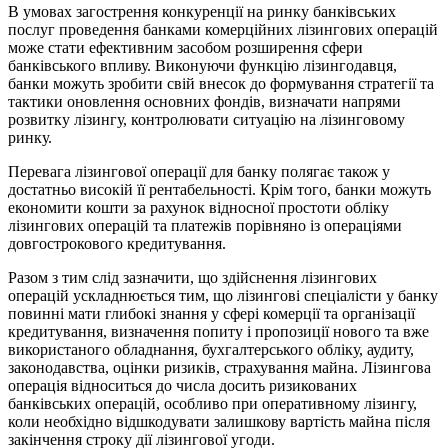
В умовах загострення конкуренції на ринку банківських
послуг проведення банками комерційних лізингових операцій
може стати ефективним засобом розширення сфери
банківського впливу. Виконуючи функцію лізингодавця,
банки можуть зробити свій внесок до формування стратегії та
тактики оновлення основних фондів, визначати напрями
розвитку лізингу, контролювати ситуацію на лізинговому
ринку.
Перевага лізингової операції для банку полягає також у
достатньо високій її рентабельності. Крім того, банки можуть
економити кошти за рахунок відносної простоти обліку
лізингових операцій та платежів порівняно із операціями
довгострокового кредитування.
Разом з тим слід зазначити, що здійснення лізингових
операцій ускладнюється тим, що лізингові спеціалісти у банку
повинні мати глибокі знання у сфері комерції та організації
кредитування, визначення попиту і пропозиції нового та вже
використаного обладнання, бухгалтерського обліку, аудиту,
законодавства, оцінки ризиків, страхування майна. Лізингова
операція відноситься до числа досить ризикованих
банківських операцій, особливо при оперативному лізингу,
коли необхідно відшкодувати залишкову вартість майна після
закінчення строку дії лізингової угоди.