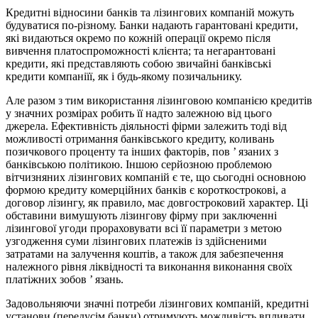
Кредитні відносини банків та лізингових компаній можуть
будуватися по-різному. Банки надають гарантовані кредити,
які видаються окремо по кожній операції окремо після
вивчення платоспроможності клієнта; та негарантовані
кредити, які представляють собою звичайні банківські
кредити компаніїї, як і будь-якому позичальнику.
Але разом з тим використання лізинговою компанією кредитів
у значних розмірах робить її надто залежною від цього
джерела. Ефективність діяльності фірми залежить тоді від
можливості отримання банківського кредиту, коливань
позичкового проценту та інших факторів, пов ’ язаних з
банківською політикою. Іншою серйозною проблемою
вітчизняних лізингових компаній є те, що сьогодні основною
формою кредиту комерційних банків є короткострокові, а
договор лізингу, як правило, має довгостроковий характер. Ці
обставини вимушують лізингову фірму при заключенні
лізингової угоди прораховувати всі її параметри з метою
узгодження суми лізингових платежів із здійсненими
затратами на залучення коштів, а також для забезпечення
належного рівня ліквідності та виконання виконання своїх
платіжних зобов ’ язань.
Задовольняючи значні потреби лізингових компаній, кредитні
установи (передусім банки) отримують можливість впливати