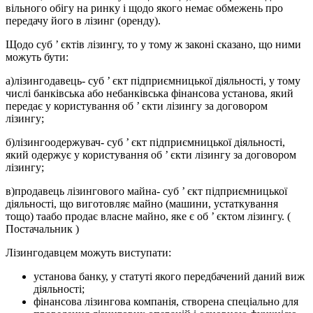
вільного обігу на ринку і щодо якого немає обмежень про
передачу його в лізинг (оренду).
Щодо суб ’ єктів лізингу, то у тому ж законі сказано, що ними
можуть бути:
а)лізингодавець- суб ’ єкт підприємницької діяльності, у тому
числі банківська або небанківська фінансова установа, який
передає у користування об ’ єкти лізингу за договором
лізингу;
б)лізингоодержувач- суб ’ єкт підприємницької діяльності,
який одержує у користування об ’ єкти лізингу за договором
лізингу;
в)продавець лізингового майна- суб ’ єкт підприємницької
діяльності, що виготовляє майно (машини, устаткування
тощо) таабо продає власне майно, яке є об ’ єктом лізингу. (
Постачальник )
Лізингодавцем можуть виступати:
установа банку, у статуті якого передбачений даний виж
діяльності;
фінансова лізингова компанія, створена спеціально для