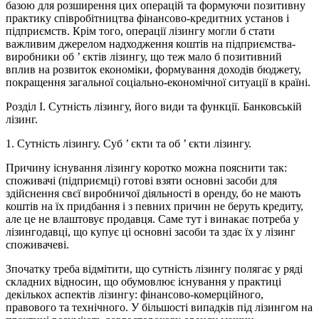
базою для розширення цих операцій та формуючи позитивну
практику співробітництва фінансово-кредитних установ і
підприємств. Крім того, операції лізингу могли б стати
важливим джерелом надходження коштів на підприємства-
виробники об ’ єктів лізингу, що теж мало б позитивний
вплив на розвиток економіки, формування доходів бюджету,
покращення загальної соціально-економічної ситуації в країні.
Розділ І. Сутність лізингу, його види та функції. Банковській
лізинг.
1. Сутність лізингу. Суб ’ єкти та об ’ єкти лізингу.
Причину існування лізингу коротко можна пояснити так:
споживачі (підприємці) готові взяти основні засоби для
здійснення свєї виробничої діяльності в оренду, бо не мають
коштів на їх придбання і з певних причин не беруть кредиту,
але це не влаштовує продавця. Саме тут і винакає потреба у
лізингодавці, що купує ці основні засоби та здає їх у лізинг
споживачеві.
Зпочатку треба відмітити, що сутність лізингу полягає у ряді
складних відносин, що обумовлює існування у практиці
декількох аспектів лізингу: фінансово-комерційного,
правового та технічного. У більшості випадків під лізингом на