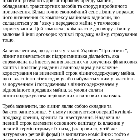
практиці розуміють довгосторокову оренду машин,
обладнання, транспортних засобів та споруд виробничого
призначення. Більш точно економічний сенс лізингу виражає
його визначення як комплексу майнових відносин, що
складаються у зв ’ язку з передачею майна у тимчасове
користування. Цей комплекс, крім власне договору лізингу,
включає й інші договори: купівлі-продажу, найму, страхування
тощо.
За визначенням, що дається у законі України “Про лізинг”,
лізинг визначається як підприємницька діяльність, яка
спрямована на інвестування власних чи залучених фінансових
коштів і полягає у наданні лізингодавцем у виключне
користування на визначений строк лізингоодержувачу майна,
що є власністю лізингодавця або набувається ним у власність
за дорученням і погодженням з лізингоодержувачем у
відповідного продавця майна, за умови сплати
лізингоодержувачем періодичних лізингових платежів.
Треба зазначити, що лізинг являє собою складне та
багатогранне явище. У ньому поєднуються операції купівлі-
продажу, оренди, кредита та інвестування. Надаючи на
певний строк елементи основного капіталу, їх власник у
певний термін отримує їх назад (як правило, у тій же
натурально-речовій формі) із виплатою комісійних: тобто є
наявними принципи строковості та повернення, а також