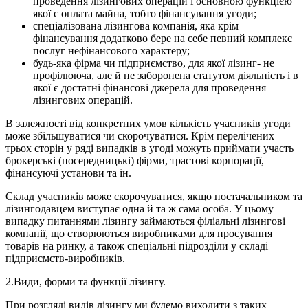
проведення лізингових операцій і основною функцією
якої є оплата майна, тобто фінансування угоди;
спеціалізована лізингова компанія, яка крім
фінансування додатково бере на себе певний комплекс
послуг нефінансового характеру;
будь-яка фірма чи підприємство, для якої лізинг- не
профілююча, але й не заборонена статутом діяльність і в
якої є достатні фінансові джерела для проведення
лізингових операцій.
В залежності від конкретних умов кількість учасників угоди
може збільшуватися чи скорочуватися. Крім перелічених
трьох сторін у ряді випадків в угоді можуть приймати участь
брокерські (посередницькі) фірми, трастові корпорації,
фінансуючі установи та ін.
Склад учасників може скорочуватися, якщо постачальником та
лізингодавцем виступає одна й та ж сама особа. У цьому
випадку питаннями лізингу займаються філіальні лізингові
компанії, що створюються виробниками для просування
товарів на ринку, а також спеціальні підрозділи у складі
підприємств-виробників.
2.Види, форми та функції лізингу.
При розгляді видів лізингу ми будемо виходити з таких