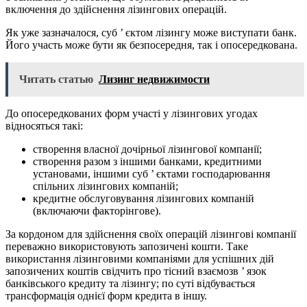
включення до здійснення лізингових операцій.
Як уже зазначалося, суб ’ єктом лізингу може виступати банк.
Його участь може бути як безпосередня, так і опосередкована.
Читать статью
Лизинг недвижимости
До опосередкованих форм участі у лізингових угодах
відносяться такі:
створення власної дочірньої лізингової компанії;
створення разом з іншими банками, кредитними
установами, іншими суб ’ єктами господарювання
спільних лізингових компаній;
кредитне обслуговування лізингових компаній
(включаючи факторінгове).
За кордоном для здійснення своїх операцій лізингові компанії
переважно використовують запозичені кошти. Таке
використання лізинговими компаніями для успішних дій
запозичених коштів свідчить про тісний взаємозв ’ язок
банківського кредиту та лізингу; по суті відбувається
трансформація однієї форм кредита в іншу.