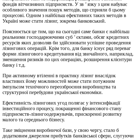
фондів вітчизняних підприємств. У зв ’ язку з цим набуває
особливого значення пошук методів, що сприяли б цьому
процесові. Одним з найбільш ефективних таких методів в
Україні може стати лізинг, зокрема банковський.
Пояснюється це тим, що на сьогодні саме банки є найбільш
реальними господарюючими суб ’ єктами, обсяг кредитних
ресурсів яких дозволяв би здійснювати успішне проведення
лізингових операцій. Крім того, для банку існує ряд переваг
форми лізингового кредитування від звичайного, наприклад,
зменшення ризиків по цих операціях, розширення клієнтури
банку і т.д.
При активному втіленні в практику лізинг внаслідок
властивих йому можливостей може стати потужним
імпульсом технічного переозброєння виробництва та
структурної перебудови української економіки.
Ефективність лізингових угод полягає у інтенсифікації
інвестиційного процесу, покращенні фінансового стану
підприємств-лізингоодержувачів, прискоренні розвитку
малого та середнього бізнесу.
Таке зміцнення виробничої бази, у свою чергу, стало б
додатковим джерелом прибутків банківської сфери, слугуючи