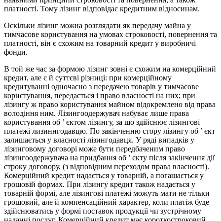
платності. Тому лізинг відповідає кредитним відносинам.
Оскільки лізинг можна розглядати як передачу майна у
тимчасове користування на умовах строковості, повернення та
платності, він є схожим на товарний кредит у виробничі
фонди.
В той же час за формою лізинг зовні є схожим на комерційний
кредит, але є й суттєві різниці: при комерційному
кредитуванні одночасно з передачею товарів у тимчасове
користування, передається і право власності на них; при
лізингу ж право користування майном відокремлено від права
володіння ним. Лізингоодержувач набуває лише права
користування об ’ єктом лізингу, за що здійснює лізингові
платежі лизиннгодавцю. По закінченню стору лізингу об ’ єкт
залишається у власності лізингодавця. У ряді випадків у
лізинговому договорі може бути передбаченим право
лізингоодержувача на придбання об ’ єкту після закінчення дії
строку договору, (з відповідним переходом права власності).
Комерційний кредит надається у товарній, а погашається у
грошовій формах. При лізингу кредит також надається у
товарній формі, але лізингові платежі можуть мати не тільки
грошовий, але й компенсаційний характер, коли платіж буде
здійснюватись у формі поставок продукції чи зустрічному
наданні послуг. Комерційний кредит має короткостроковий