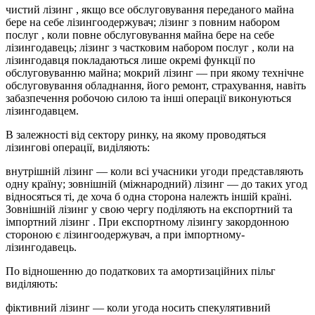
чистий лізинг , якщо все обслуговування переданого майна
бере на себе лізингоодержувач; лізинг з повним набором
послуг , коли повне обслуговування майна бере на себе
лізингодавець; лізинг з частковим набором послуг , коли на
лізингодавця покладаються лише окремі функції по
обслуговуванню майна; мокрий лізинг — при якому технічне
обслуговування обладнання, його ремонт, страхування, навіть
забазпечення робочою силою та інші операції виконуються
лізингодавцем.
В залежності від сектору ринку, на якому проводяться
лізингові операції, виділяють:
внутрішній лізинг — коли всі учасники угоди представляють
одну країну; зовнішній (міжнародний) лізинг — до таких угод
відносяться ті, де хоча б одна сторона належть іншій країні.
Зовнішній лізинг у свою чергу поділяють на експортний та
імпортний лізинг . При експортному лізингу закордонною
стороною є лізингоодержувач, а при імпортному-
лізингодавець.
По відношенню до податкових та амортизаційних пільг
виділяють:
фіктивний лізинг — коли угода носить спекулятивний