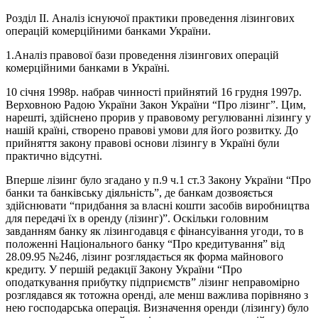
Розділ ІІ. Аналіз існуючої практики проведення лізингових
операцій комерційними банками України.
1.Аналіз правової бази проведення лізингових операцій
комерційними банками в Україні.
10 січня 1998р. набрав чинності прийнятий 16 грудня 1997р.
Верховною Радою України Закон України “Про лізинг”. Цим,
нарешті, здійснено прорив у правовому регулюванні лізингу у
нашій країні, створено правові умови для його розвитку. До
прийняття закону правові основи лізингу в Україні були
практично відсутні.
Вперше лізинг було згадано у п.9 ч.1 ст.3 Закону України “Про
банки та банківську діяльність”, де банкам дозвояється
здійснювати “придбання за власні кошти засобів виробництва
для передачі їх в оренду (лізинг)”. Оскільки головним
завданням банку як лізингодавця є фінансуівання угоди, то в
положенні Національного банку “Про кредитування” від
28.09.95 №246, лізинг розглядається як форма майнового
кредиту. У першій редакції Закону України “Про
оподаткування прибутку підприємств” лізинг неправомірно
розглядався як тотожна оренді, але менш важлива порівняно з
нею господарська операція. Визначення оренди (лізингу) було