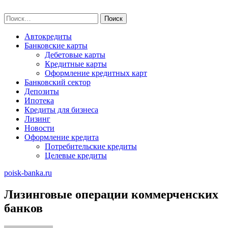
Skip
poisk-banka.ru
to
Найти:
content
Автокредиты
Банковские карты
Дебетовые карты
Кредитные карты
Оформление кредитных карт
Банковский сектор
Депозиты
Ипотека
Кредиты для бизнеса
Лизинг
Новости
Оформление кредита
Потребительские кредиты
Целевые кредиты
poisk-banka.ru
Лизинговые операции коммерченских
банков