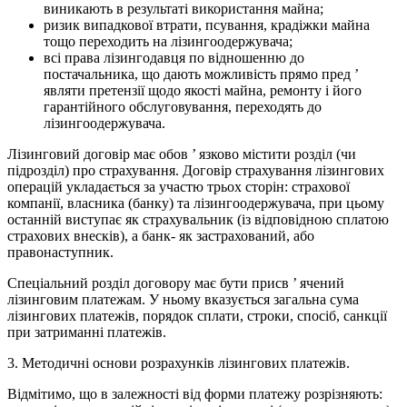
виникають в результаті використання майна;
ризик випадкової втрати, псування, крадіжки майна
тощо переходить на лізингоодержувача;
всі права лізингодавця по відношенню до
постачальника, що дають можливість прямо пред ’
являти претензії щодо якості майна, ремонту і його
гарантійного обслуговування, переходять до
лізингоодержувача.
Лізинговий договір має обов ’ язково містити розділ (чи
підрозділ) про страхування. Договір страхування лізингових
операцій укладається за участю трьох сторін: страхової
компанії, власника (банку) та лізингоодержувача, при цьому
останній виступає як страхувальник (із відповідною сплатою
страхових внесків), а банк- як застрахований, або
правонаступник.
Спеціальний розділ договору має бути присв ’ ячений
лізинговим платежам. У ньому вказується загальна сума
лізингових платежів, порядок сплати, строки, спосіб, санкції
при затриманні платежів.
3. Методичні основи розрахунків лізингових платежів.
Відмітимо, що в залежності від форми платежу розрізняють: