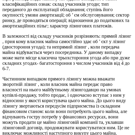
класифікаційних ознак: склад учасників угоди; тип
переданого до експлуатації обладнання; ступінь його
окупності; умови амортизації; об ’ єм обслуговування; сектор
ринку, де проводяться операції; відношення до податкових та
амортизаційних пільг; характер лізингових платежів.
В залежності від складу учасників розрізняють: прямий лізинг
, прия кому власник майна самостійно здає об ’ єкт у лізинг
(двостороння угода); та непрямий лізинг , коли передача
майна відбувається через посередника. У даному випадку
може мати місце класична трьохстороння угода або при дуже
складних угодах- багатостороння з числом учасників від 4 до
6-7.
Частинним випадком прямого лізингу можна вважати
зворотній лізинг , коли власник майна передає право
власності на нього майбутньому лізингодавцю на умовах
купівлі-продажу, тобто продає, і одночасно вступає з ним у
відносини у якості користувача цього майна. До цього виду
лізингу звертаються передусім підприємства із складним
фінансовим станом: коли вони потребують цього майна, але
відчувають гостру потребу у фінансових ресурсах, вони
можуть продати це майно лізинговій компанії та, уклавши
лізинговий договір, продовжувати користуватися ним. Це не
виключає можливості наступного викупу цього майна.