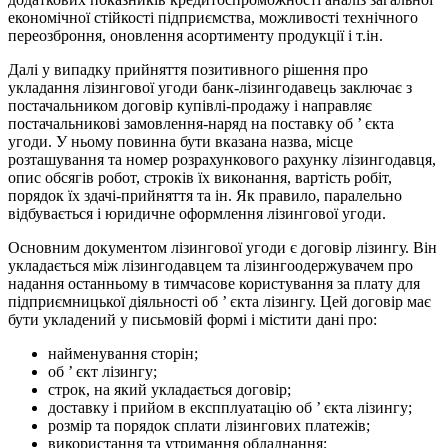
економічної стійкості підприємства, можливості технічного
переозброння, оновлення асортименту продукції і т.ін.
Далі у випадку прийняття позитивного рішення про
укладання лізингової угоди банк-лізингодавець заключає з
постачальником договір купівлі-продажу і направляє
постачальникові замовлення-наряд на поставку об ’ єкта
угоди. У ньому повинна бути вказана назва, місце
розташування та номер розрахункового рахунку лізингодавця,
опис обсягів робот, строків їх виконання, вартість робіт,
порядок їх здачі-прийняття та ін. Як правило, паралельно
відбувається і юридичне оформлення лізингової угоди.
Основним документом лізингової угоди є договір лізингу. Він
укладається між лізингодавцем та лізингоодержувачем про
надання останньому в тимчасове користування за плату для
підприємницької діяльності об ’ єкта лізингу. Цей договір має
бути укладений у письмовій формі і містити дані про:
найменування сторін;
об ’ єкт лізингу;
строк, на який укладається договір;
доставку і прийом в експплуатацію об ’ єкта лізингу;
розмір та порядок сплати лізингових платежів;
використання та утримання обладнання;