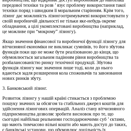
передової техніки та розв ’ язує проблему використання такої
техніки поряд з швидким її моральним старінням. Крім того,
лізинг дає можливість лізингоотримувачеві використовувати у
своїй виробничій діяльності не тільки яке-небудь окреме
обладнання, а цілі укомплектовані виробництва (наприклад,
це можливе при “мокрому” лізингу).
Якщо значення фінансової та виробничої функції лізингу для
вітчизняної економіки не викликає сумнівів, то його збутова
функція поки що не може бути реалізованою до кінця, що
обумовлюється загальним падінням рівня виробництва та
розбалансованістю ринку технічної продукції. Збутова
функція лізингу має значення лише тоді, коли до нього
вдаються задля розширення кола споживачів та завоювання
нових ринків збуту.
3. Банковський лізинг.
Розвиток лізингу у нашій країні стикається з проблемою
пошуку значних за обсягом та стабільних джерел коштів для
здійснення лізингових опервацій. Аналіз стану вітчизняного
підприємництва дозволяє зробити висновок про те, що
сьогодні найбільш реальними господарюючими суб ’ єктами,
що мають тимчасово вільні кошти або мають доступ до таких,
є банківські установи, що обумовлює доцільність їх