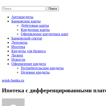
Skip
poisk-banka.ru
to
Найти:
content
Автокредиты
Банковские карты
Дебетовые карты
Кредитные карты
Оформление кредитных карт
Банковский сектор
Депозиты
Ипотека
Кредиты для бизнеса
Лизинг
Новости
Оформление кредита
Потребительские кредиты
Целевые кредиты
poisk-banka.ru
Ипотека с дифференцированными плат