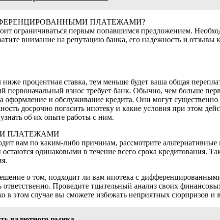
ИФФЕРЕНЦИРОВАННЫМИ ПЛАТЕЖАМИ?
тоит ограничиваться первым попавшимся предложением. Необход
атите внимание на репутацию банка, его надежность и отзывы к
 ниже процентная ставка, тем меньше будет ваша общая переплат
й первоначальный взнос требует банк. Обычно, чем больше перв
за оформление и обслуживание кредита. Они могут существенно 
ность досрочно погасить ипотеку и какие условия при этом дейс
узнать об их опыте работы с ним.
МИ ПЛАТЕЖАМИ
дит вам по каким-либо причинам, рассмотрите альтернативные 
 остаются одинаковыми в течение всего срока кредитования. Т
я.
решение о том, подходит ли вам ипотека с дифференцированными
ть ответственно. Проведите тщательный анализ своих финансовы
ько в этом случае вы сможете избежать неприятных сюрпризов и
сть валютного рынка