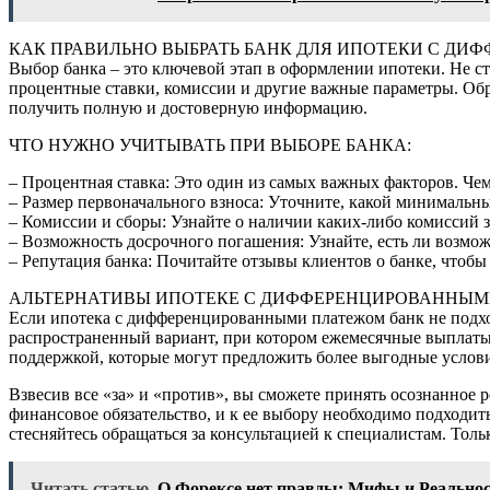
КАК ПРАВИЛЬНО ВЫБРАТЬ БАНК ДЛЯ ИПОТЕКИ С Д
Выбор банка – это ключевой этап в оформлении ипотеки. Не с
процентные ставки, комиссии и другие важные параметры. Обр
получить полную и достоверную информацию.
ЧТО НУЖНО УЧИТЫВАТЬ ПРИ ВЫБОРЕ БАНКА:
– Процентная ставка: Это один из самых важных факторов. Чем
– Размер первоначального взноса: Уточните, какой минимальны
– Комиссии и сборы: Узнайте о наличии каких-либо комиссий 
– Возможность досрочного погашения: Узнайте, есть ли возмож
– Репутация банка: Почитайте отзывы клиентов о банке, чтобы 
АЛЬТЕРНАТИВЫ ИПОТЕКЕ С ДИФФЕРЕНЦИРОВАННЫ
Если ипотека с дифференцированными платежом банк не подхо
распространенный вариант, при котором ежемесячные выплаты
поддержкой, которые могут предложить более выгодные услови
Взвесив все «за» и «против», вы сможете принять осознанное 
финансовое обязательство, и к ее выбору необходимо подходи
стесняйтесь обращаться за консультацией к специалистам. Тол
Читать статью
О Форексе нет правды: Мифы и Реально