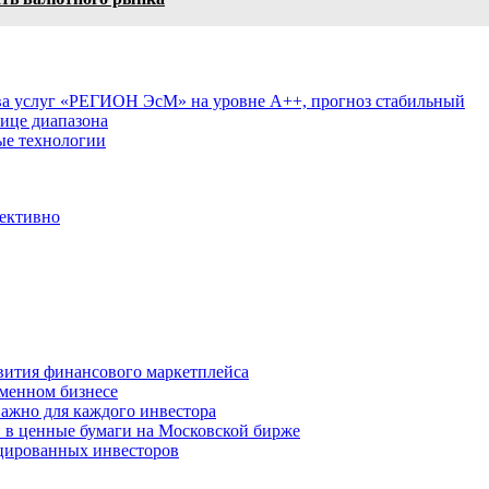
тва услуг «РЕГИОН ЭсМ» на уровне А++, прогноз стабильный
ице диапазона
ые технологии
фективно
вития финансового маркетплейса
менном бизнесе
важно для каждого инвестора
й в ценные бумаги на Московской бирже
цированных инвесторов