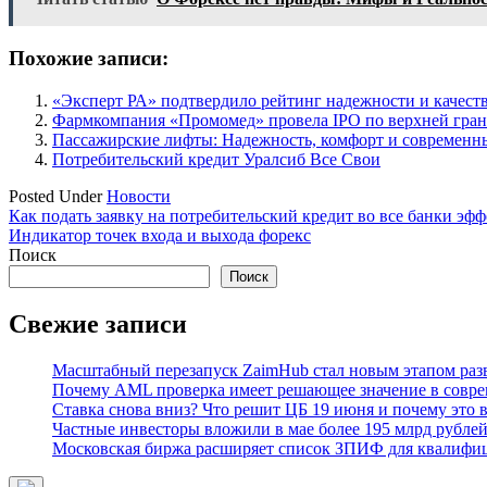
Похожие записи:
«Эксперт РА» подтвердило рейтинг надежности и качес
Фармкомпания «Промомед» провела IPO по верхней гран
Пассажирские лифты: Надежность, комфорт и современн
Потребительский кредит Уралсиб Все Свои
Posted Under
Новости
Навигация
Как подать заявку на потребительский кредит во все банки эф
Индикатор точек входа и выхода форекс
по
Поиск
записям
Поиск
Свежие записи
Масштабный перезапуск ZaimHub стал новым этапом раз
Почему AML проверка имеет решающее значение в совре
Ставка снова вниз? Что решит ЦБ 19 июня и почему это 
Частные инвесторы вложили в мае более 195 млрд рубле
Московская биржа расширяет список ЗПИФ для квалифи