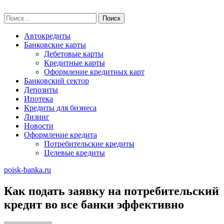
Skip
poisk-banka.ru
to
Найти:
content
Автокредиты
Банковские карты
Дебетовые карты
Кредитные карты
Оформление кредитных карт
Банковский сектор
Депозиты
Ипотека
Кредиты для бизнеса
Лизинг
Новости
Оформление кредита
Потребительские кредиты
Целевые кредиты
poisk-banka.ru
Как подать заявку на потребительский
кредит во все банки эффективно