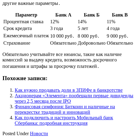
другие важные параметры․
Параметр
Банк А
Банк Б
Банк В
Процентная ставка
12%
14%
11%
Срок кредита
3 года
5 лет
4 года
Ежемесячный платеж
10 000 руб․
8 000 руб․
9 000 руб․
Страхование
Обязательно
Добровольно
Обязательно
Обязательно учитывайте все нюансы, такие как наличие
комиссий за выдачу кредита, возможность досрочного
погашения и штрафы за просрочку платежей․
Похожие записи:
Как нужно продавать доли в ЗПИФе в банкротстве
Акционерам «Элемента» пообещали первые дивиденды
через 2,5 месяца после IPO
Финансовая симфония: Биткоин и наличные на
перекрестке традиций и инноваций
Как подключить и настроить Мобильный банк
Сбербанка: подробная инструкция
Posted Under
Новости