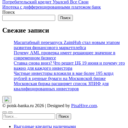
Навигация
Потребительский кредит Уралсиб Все Свои
Ипотека с дифференцированными платежом банк
по
Поиск
записям
Поиск
Свежие записи
Масштабный перезапуск ZaimHub стал новым этапом
развития финансового маркетплейса
Почему AML проверка имеет решающее значение в
современном бизнесе
Ставка снова вниз? Что решит ЦБ 19 июня и почему это
важно для каждого инвестора
Частные инвесторы вложили в мае более 195 млрд
рублей в ценные бумаги на Московской бирже
Московская биржа расширяет список ЗПИФ для
квалифицированных инвесторов
© poisk-banka.ru 2026
|
Designed by
PixaHive.com
.
Найти:
Выгодные кредиты наличными