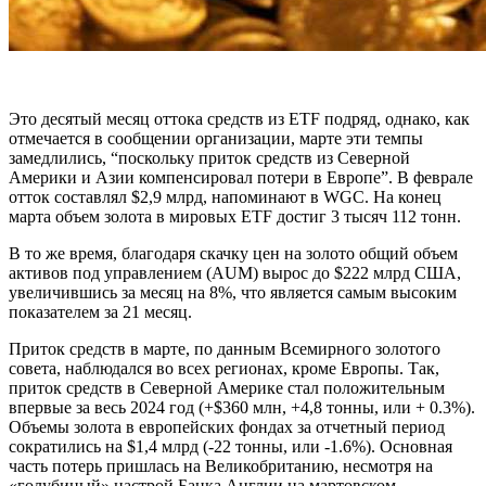
Это десятый месяц оттока средств из ETF подряд, однако, как
отмечается в сообщении организации, марте эти темпы
замедлились, “поскольку приток средств из Северной
Америки и Азии компенсировал потери в Европе”. В феврале
отток составлял $2,9 млрд, напоминают в WGC. На конец
марта объем золота в мировых ETF достиг 3 тысяч 112 тонн.
В то же время, благодаря скачку цен на золото общий объем
активов под управлением (AUM) вырос до $222 млрд США,
увеличившись за месяц на 8%, что является самым высоким
показателем за 21 месяц.
Приток средств в марте, по данным Всемирного золотого
совета, наблюдался во всех регионах, кроме Европы. Так,
приток средств в Северной Америке стал положительным
впервые за весь 2024 год (+$360 млн, +4,8 тонны, или + 0.3%).
Объемы золота в европейских фондах за отчетный период
сократились на $1,4 млрд (-22 тонны, или -1.6%). Основная
часть потерь пришлась на Великобританию, несмотря на
«голубиный» настрой Банка Англии на мартовском