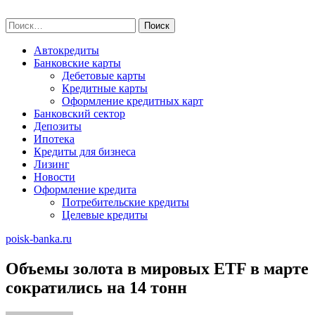
Skip
poisk-banka.ru
to
Найти:
content
Автокредиты
Банковские карты
Дебетовые карты
Кредитные карты
Оформление кредитных карт
Банковский сектор
Депозиты
Ипотека
Кредиты для бизнеса
Лизинг
Новости
Оформление кредита
Потребительские кредиты
Целевые кредиты
poisk-banka.ru
Объемы золота в мировых ETF в марте
сократились на 14 тонн