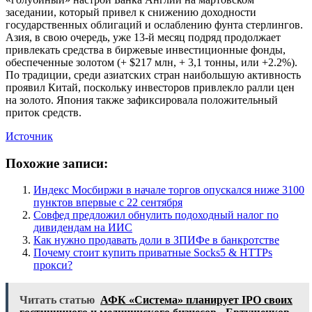
заседании, который привел к снижению доходности
государственных облигаций и ослаблению фунта стерлингов.
Азия, в свою очередь, уже 13-й месяц подряд продолжает
привлекать средства в биржевые инвестиционные фонды,
обеспеченные золотом (+ $217 млн, + 3,1 тонны, или +2.2%).
По традиции, среди азиатских стран наибольшую активность
проявил Китай, поскольку инвесторов привлекло ралли цен
на золото. Япония также зафиксировала положительный
приток средств.
Источник
Похожие записи:
Индекс Мосбиржи в начале торгов опускался ниже 3100
пунктов впервые с 22 сентября
Совфед предложил обнулить подоходный налог по
дивидендам на ИИС
Как нужно продавать доли в ЗПИФе в банкротстве
Почему стоит купить приватные Socks5 & HTTPs
прокси?
Читать статью
АФК «Система» планирует IPO своих