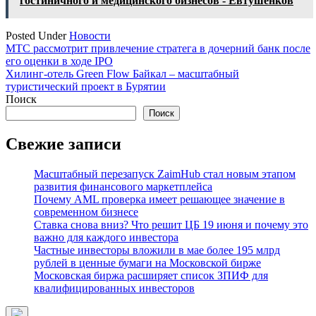
гостиничного и медицинского бизнесов - Евтушенков
Posted Under
Новости
Навигация
МТС рассмотрит привлечение стратега в дочерний банк после
его оценки в ходе IPO
по
Хилинг-отель Green Flow Байкал – масштабный
записям
туристический проект в Бурятии
Поиск
Поиск
Свежие записи
Масштабный перезапуск ZaimHub стал новым этапом
развития финансового маркетплейса
Почему AML проверка имеет решающее значение в
современном бизнесе
Ставка снова вниз? Что решит ЦБ 19 июня и почему это
важно для каждого инвестора
Частные инвесторы вложили в мае более 195 млрд
рублей в ценные бумаги на Московской бирже
Московская биржа расширяет список ЗПИФ для
квалифицированных инвесторов