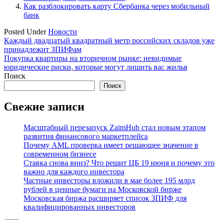
Как разблокировать карту Сбербанка через мобильный
банк
Posted Under
Новости
Навигация
Каждый двадцатый квадратный метр российских складов уже
принадлежит ЗПИФам
по
Покупка квартиры на вторичном рынке: невидимые
записям
юридические риски, которые могут лишить вас жилья
Поиск
Поиск
Свежие записи
Масштабный перезапуск ZaimHub стал новым этапом
развития финансового маркетплейса
Почему AML проверка имеет решающее значение в
современном бизнесе
Ставка снова вниз? Что решит ЦБ 19 июня и почему это
важно для каждого инвестора
Частные инвесторы вложили в мае более 195 млрд
рублей в ценные бумаги на Московской бирже
Московская биржа расширяет список ЗПИФ для
квалифицированных инвесторов