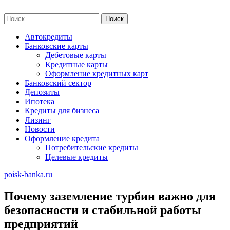
Skip
poisk-banka.ru
to
Найти:
content
Автокредиты
Банковские карты
Дебетовые карты
Кредитные карты
Оформление кредитных карт
Банковский сектор
Депозиты
Ипотека
Кредиты для бизнеса
Лизинг
Новости
Оформление кредита
Потребительские кредиты
Целевые кредиты
poisk-banka.ru
Почему заземление турбин важно для
безопасности и стабильной работы
предприятий