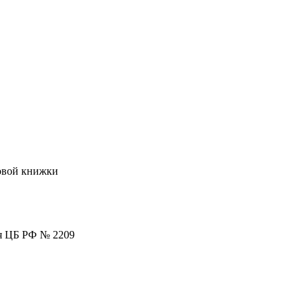
довой книжки
ия ЦБ РФ № 2209