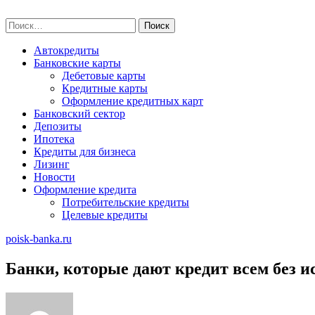
Skip
poisk-banka.ru
to
Найти:
content
Автокредиты
Банковские карты
Дебетовые карты
Кредитные карты
Оформление кредитных карт
Банковский сектор
Депозиты
Ипотека
Кредиты для бизнеса
Лизинг
Новости
Оформление кредита
Потребительские кредиты
Целевые кредиты
poisk-banka.ru
Банки, которые дают кредит всем без 