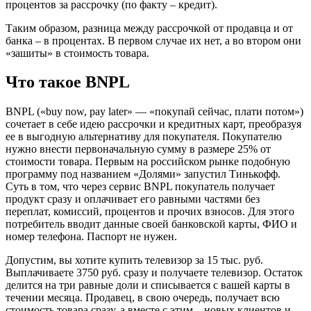
процентов за рассрочку (по факту – кредит).
Таким образом, разница между рассрочкой от продавца и от
банка – в процентах. В первом случае их нет, а во втором они
«зашиты» в стоимость товара.
Что такое BNPL
BNPL («buy now, pay later» — «покупай сейчас, плати потом»)
сочетает в себе идею рассрочки и кредитных карт, преобразуя
ее в выгодную альтернативу для покупателя. Покупателю
нужно внести первоначальную сумму в размере 25% от
стоимости товара. Первым на российском рынке подобную
программу под названием «Долями» запустил Тинькофф.
Суть в том, что через сервис BNPL покупатель получает
продукт сразу и оплачивает его равными частями без
переплат, комиссий, процентов и прочих взносов. Для этого
потребитель вводит данные своей банковской карты, ФИО и
номер телефона. Паспорт не нужен.
Допустим, вы хотите купить телевизор за 15 тыс. руб.
Выплачиваете 3750 руб. сразу и получаете телевизор. Остаток
делится на три равные доли и списывается с вашей карты в
течении месяца. Продавец, в свою очередь, получает всю
стоимость товара сразу, а вместе с этим – новых клиентов и