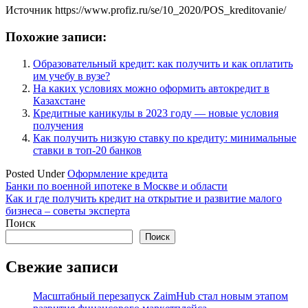
Источник
https://www.profiz.ru/se/10_2020/POS_kreditovanie/
Похожие записи:
Образовательный кредит: как получить и как оплатить
им учебу в вузе?
На каких условиях можно оформить автокредит в
Казахстане
Кредитные каникулы в 2023 году — новые условия
получения
Как получить низкую ставку по кредиту: минимальные
ставки в топ-20 банков
Posted Under
Оформление кредита
Навигация
Банки по военной ипотеке в Москве и области
Как и где получить кредит на открытие и развитие малого
по
бизнеса – советы эксперта
записям
Поиск
Поиск
Свежие записи
Масштабный перезапуск ZaimHub стал новым этапом