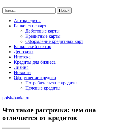
Skip
poisk-banka.ru
to
Найти:
content
Автокредиты
Банковские карты
Дебетовые карты
Кредитные карты
Оформление кредитных карт
Банковский сектор
Депозиты
Ипотека
Кредиты для бизнеса
Лизинг
Новости
Оформление кредита
Потребительские кредиты
Целевые кредиты
poisk-banka.ru
Что такое рассрочка: чем она
отличается от кредитов