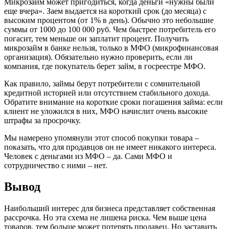
Микрозайм может пригодиться, когда деньги «нужны были
еще вчера». Заем выдается на короткий срок (до месяца) с
высоким процентом (от 1% в день). Обычно это небольшие
суммы от 1000 до 100 000 руб. Чем быстрее потребитель его
погасит, тем меньше он заплатит процент. Получить
микрозайм в банке нельзя, только в МФО (микрофинансовая
организация). Обязательно нужно проверить, если ли
компания, где покупатель берет займ, в госреестре МФО.
Как правило, займы берут потребители с сомнительной
кредитной историей или отсутствием стабильного дохода.
Обратите внимание на короткие сроки погашения займа: если
клиент не уложился в них, МФО начислит очень высокие
штрафы за просрочку.
Мы намерено упомянули этот способ покупки товара –
показать, что для продавцов он не имеет никакого интереса.
Человек с деньгами из МФО – да. Сами МФО и
сотрудничество с ними – нет.
Вывод
Наибольший интерес для бизнеса представляет собственная
рассрочка. Но эта схема не лишена риска. Чем выше цена
товаров, тем больше может потерять продавец. Но заставить