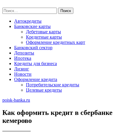
Skip
poisk-banka.ru
to
Найти:
content
Автокредиты
Банковские карты
Дебетовые карты
Кредитные карты
Оформление кредитных карт
Банковский сектор
Депозиты
Ипотека
Кредиты для бизнеса
Лизинг
Новости
Оформление кредита
Потребительские кредиты
Целевые кредиты
poisk-banka.ru
Как оформить кредит в сбербанке
кемерово