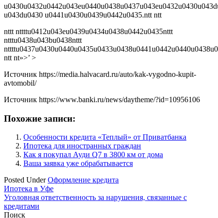
u0430u0432u0442u043eu0440u0438u0437u043eu0432u0430u043d
u043du0430 u0441u0430u0439u0442u0435.ntt ntt
nttt nttttu0412u043eu0439u0434u0438u0442u0435nttt
ntttu0438u043bu0438nttt
nttttu0437u0430u0440u0435u0433u0438u0441u0442u0440u0438u0
ntt nt»>’ >
Источник
https://media.halvacard.ru/auto/kak-vygodno-kupit-
avtomobil/
Источник
https://www.banki.ru/news/daytheme/?id=10956106
Похожие записи:
Особенности кредита «Теплый» от Приватбанка
Ипотека для иностранных граждан
Как я покупал Ауди Q7 в 3800 км от дома
Ваша заявка уже обрабатывается
Posted Under
Оформление кредита
Навигация
Ипотека в Уфе
Уголовная ответственность за нарушения, связанные с
по
кредитами
записям
Поиск