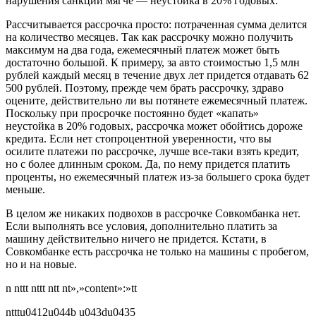
нарушения санкции мягче — неустойка в 20% годовых.
Рассчитывается рассрочка просто: потраченная сумма делится
на количество месяцев. Так как рассрочку можно получить
максимум на два года, ежемесячный платеж может быть
достаточно большой. К примеру, за авто стоимостью 1,5 млн
рублей каждый месяц в течение двух лет придется отдавать 62
500 рублей. Поэтому, прежде чем брать рассрочку, здраво
оцените, действительно ли вы потянете ежемесячный платеж.
Поскольку при просрочке постоянно будет «капать»
неустойка в 20% годовых, рассрочка может обойтись дороже
кредита. Если нет стопроцентной уверенности, что вы
осилите платежи по рассрочке, лучше все-таки взять кредит,
но с более длинным сроком. Да, по нему придется платить
проценты, но ежемесячный платеж из-за большего срока будет
меньше.
В целом же никаких подвохов в рассрочке Совкомбанка нет.
Если выполнять все условия, дополнительно платить за
машину действительно ничего не придется. Кстати, в
Совкомбанке есть рассрочка не только на машины с пробегом,
но и на новые.
n nttt nttt ntt nt»,»content»:»tt
ntttu0412u044b u043du0435