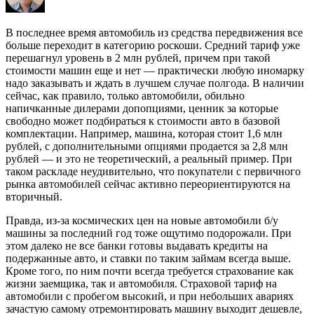
В последнее время автомобиль из средства передвижения все
больше переходит в категорию роскоши. Средний тариф уже
перешагнул уровень в 2 млн рублей, причем при такой
стоимости машин еще и нет — практически любую иномарку
надо заказывать и ждать в лучшем случае полгода. В наличии
сейчас, как правило, только автомобили, обильно
напичканные дилерами допопциями, ценник за которые
свободно может подбираться к стоимости авто в базовой
комплектации. Например, машина, которая стоит 1,6 млн
рублей, с дополнительными опциями продается за 2,8 млн
рублей — и это не теоретический, а реальный пример. При
таком раскладе неудивительно, что покупатели с первичного
рынка автомобилей сейчас активно переориентируются на
вторичный.
Правда, из-за космических цен на новые автомобили б/у
машины за последний год тоже ощутимо подорожали. При
этом далеко не все банки готовы выдавать кредиты на
подержанные авто, и ставки по таким займам всегда выше.
Кроме того, по ним почти всегда требуется страхование как
жизни заемщика, так и автомобиля. Страховой тариф на
автомобили с пробегом высокий, и при небольших авариях
зачастую самому отремонтировать машину выходит дешевле,