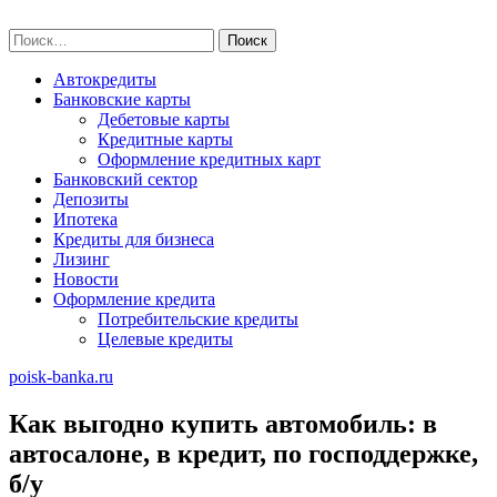
Skip
poisk-banka.ru
to
Найти:
content
Автокредиты
Банковские карты
Дебетовые карты
Кредитные карты
Оформление кредитных карт
Банковский сектор
Депозиты
Ипотека
Кредиты для бизнеса
Лизинг
Новости
Оформление кредита
Потребительские кредиты
Целевые кредиты
poisk-banka.ru
Как выгодно купить автомобиль: в
автосалоне, в кредит, по господдержке,
б/у