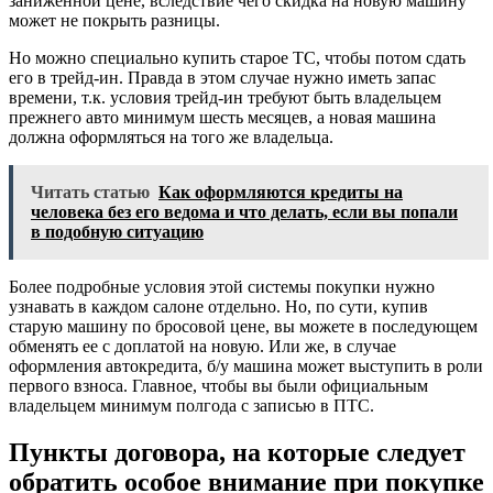
заниженной цене, вследствие чего скидка на новую машину
может не покрыть разницы.
Но можно специально купить старое ТС, чтобы потом сдать
его в трейд-ин. Правда в этом случае нужно иметь запас
времени, т.к. условия трейд-ин требуют быть владельцем
прежнего авто минимум шесть месяцев, а новая машина
должна оформляться на того же владельца.
Читать статью
Как оформляются кредиты на
человека без его ведома и что делать, если вы попали
в подобную ситуацию
Более подробные условия этой системы покупки нужно
узнавать в каждом салоне отдельно. Но, по сути, купив
старую машину по бросовой цене, вы можете в последующем
обменять ее с доплатой на новую. Или же, в случае
оформления автокредита, б/у машина может выступить в роли
первого взноса. Главное, чтобы вы были официальным
владельцем минимум полгода с записью в ПТС.
Пункты договора, на которые следует
обратить особое внимание при покупке