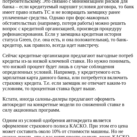
потребительскому. Это связано с минимизацией рисков для
банка – если кредитуемый нарушит условия договора, то банк
имеет право изъять ТС и не возвращать заемщику ранее
уплаченные средства. Однако при форс-мажорных
обстоятельствах (например, потеря работы) можно решить
вопрос с кредитной организацией, произведя процедуру
рефинансирования. Если у заемщика кредитная история
статуса Green, (т.е. она есть, и она положительная), то банк-
кредитор, как правило, всегда идет навстречу.
Сейчас кредитные организации предлагают выгодные потреб
кредиты из-за низкой ключевой ставки. Но нужно понимать,
что низкий процент будет лишь в случае соблюдения
определенных условий. Например, у кредитуемого есть
зарплатная карта данного банка, или потребуется включить
страховку кредита. Т.е. если заемщик не отвечает каким-то
условиям, то процентная ставка будет выше.
Кстати, иногда салоны-дилеры предлагают оформить
автокредит на конкретные модели по сниженной ставке в
силу акционных программ.
Одним из условий одобрения автокредита является
оформление страхового полиса КАСКО. При этом его цена
может составить около 10% от стоимости машины. Но не
нужно думать, что с вас хотят просто содрать денег. КАСКО