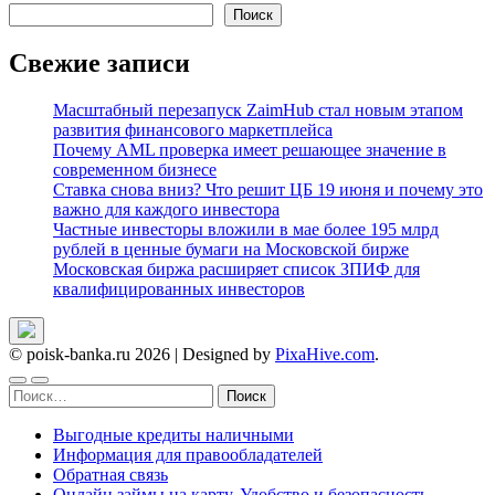
Поиск
Свежие записи
Масштабный перезапуск ZaimHub стал новым этапом
развития финансового маркетплейса
Почему AML проверка имеет решающее значение в
современном бизнесе
Ставка снова вниз? Что решит ЦБ 19 июня и почему это
важно для каждого инвестора
Частные инвесторы вложили в мае более 195 млрд
рублей в ценные бумаги на Московской бирже
Московская биржа расширяет список ЗПИФ для
квалифицированных инвесторов
© poisk-banka.ru 2026
|
Designed by
PixaHive.com
.
Найти:
Выгодные кредиты наличными
Информация для правообладателей
Обратная связь
Онлайн займы на карту. Удобство и безопасность