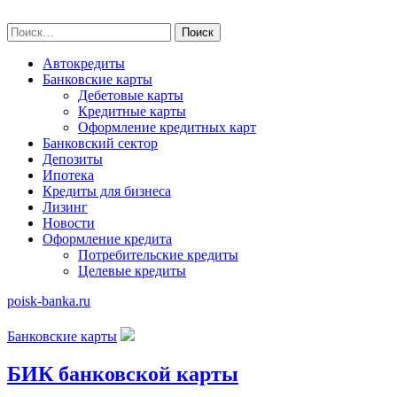
Skip
poisk-banka.ru
to
Найти:
content
Автокредиты
Банковские карты
Дебетовые карты
Кредитные карты
Оформление кредитных карт
Банковский сектор
Депозиты
Ипотека
Кредиты для бизнеса
Лизинг
Новости
Оформление кредита
Потребительские кредиты
Целевые кредиты
poisk-banka.ru
Банковские карты
БИК банковской карты