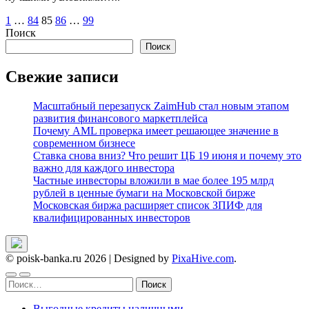
Пагинация
1
…
84
85
86
…
99
Поиск
записей
Поиск
Свежие записи
Масштабный перезапуск ZaimHub стал новым этапом
развития финансового маркетплейса
Почему AML проверка имеет решающее значение в
современном бизнесе
Ставка снова вниз? Что решит ЦБ 19 июня и почему это
важно для каждого инвестора
Частные инвесторы вложили в мае более 195 млрд
рублей в ценные бумаги на Московской бирже
Московская биржа расширяет список ЗПИФ для
квалифицированных инвесторов
© poisk-banka.ru 2026
|
Designed by
PixaHive.com
.
Найти:
Выгодные кредиты наличными