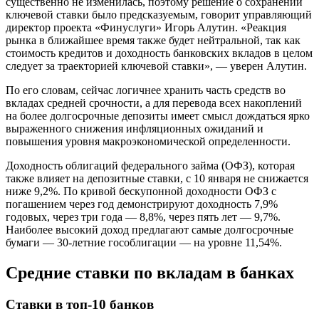
существенно не изменилась, поэтому решение о сохранении
ключевой ставки было предсказуемым, говорит управляющий
директор проекта «Финуслуги» Игорь Алутин. «Реакция
рынка в ближайшее время также будет нейтральной, так как
стоимость кредитов и доходность банковских вкладов в целом
следует за траекторией ключевой ставки», — уверен Алутин.
По его словам, сейчас логичнее хранить часть средств во
вкладах средней срочности, а для перевода всех накоплений
на более долгосрочные депозиты имеет смысл дождаться ярко
выраженного снижения инфляционных ожиданий и
повышения уровня макроэкономической определенности.
Доходность облигаций федерального займа (ОФЗ), которая
также влияет на депозитные ставки, с 10 января не снижается
ниже 9,2%. По кривой бескупонной доходности ОФЗ с
погашением через год демонстрируют доходность 7,9%
годовых, через три года — 8,8%, через пять лет — 9,7%.
Наиболее высокий доход предлагают самые долгосрочные
бумаги — 30-летние гособлигации — на уровне 11,54%.
Средние ставки по вкладам в банках
Ставки в топ-10 банков