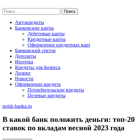
Skip
poisk-banka.ru
to
Найти:
content
Автокредиты
Банковские карты
Дебетовые карты
Кредитные карты
Оформление кредитных карт
Банковский сектор
Депозиты
Ипотека
Кредиты для бизнеса
Лизинг
Новости
Оформление кредита
Потребительские кредиты
Целевые кредиты
poisk-banka.ru
В какой банк положить деньги: топ-20
ставок по вкладам весной 2023 года