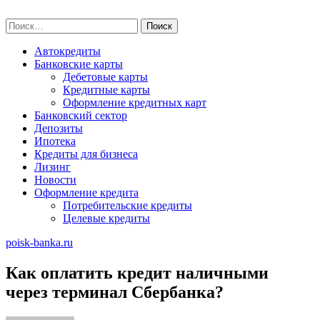
Skip
poisk-banka.ru
to
Найти:
content
Автокредиты
Банковские карты
Дебетовые карты
Кредитные карты
Оформление кредитных карт
Банковский сектор
Депозиты
Ипотека
Кредиты для бизнеса
Лизинг
Новости
Оформление кредита
Потребительские кредиты
Целевые кредиты
poisk-banka.ru
Как оплатить кредит наличными
через терминал Сбербанка?