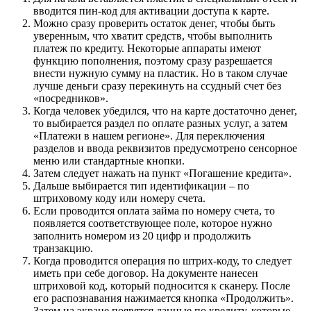
вводится пин-код для активации доступа к карте.
Можно сразу проверить остаток денег, чтобы быть
уверенным, что хватит средств, чтобы выполнить
платеж по кредиту. Некоторые аппараты имеют
функцию пополнения, поэтому сразу разрешается
внести нужную сумму на пластик. Но в таком случае
лучше деньги сразу перекинуть на ссудный счет без
«посредников».
Когда человек убедился, что на карте достаточно денег,
то выбирается раздел по оплате разных услуг, а затем
«Платежи в нашем регионе». Для переключения
разделов и ввода реквизитов предусмотрено сенсорное
меню или стандартные кнопки.
Затем следует нажать на пункт «Погашение кредита».
Дальше выбирается тип идентификации – по
штриховому коду или номеру счета.
Если проводится оплата займа по номеру счета, то
появляется соответствующее поле, которое нужно
заполнить номером из 20 цифр и продолжить
транзакцию.
Когда проводится операция по штрих-коду, то следует
иметь при себе договор. На документе нанесен
штриховой код, который подносится к сканеру. После
его распознавания нажимается кнопка «Продолжить».
Затем на экране появятся данные по кредиту, которые