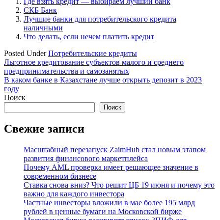
Где взять кредит — выбираем лучший банк
СКБ Банк
Лучшие банки для потребительского кредита
наличными
Что делать, если нечем платить кредит
Posted Under
Потребительские кредиты
Навигация
Льготное кредитование субъектов малого и среднего
предпринимательства и самозанятых
по
В каком банке в Казахстане лучше открыть депозит в 2023
записям
году
Поиск
Поиск
Свежие записи
Масштабный перезапуск ZaimHub стал новым этапом
развития финансового маркетплейса
Почему AML проверка имеет решающее значение в
современном бизнесе
Ставка снова вниз? Что решит ЦБ 19 июня и почему это
важно для каждого инвестора
Частные инвесторы вложили в мае более 195 млрд
рублей в ценные бумаги на Московской бирже