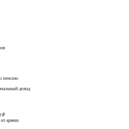
ния
го пенсию
иональный доход
0 ₽
 от армии