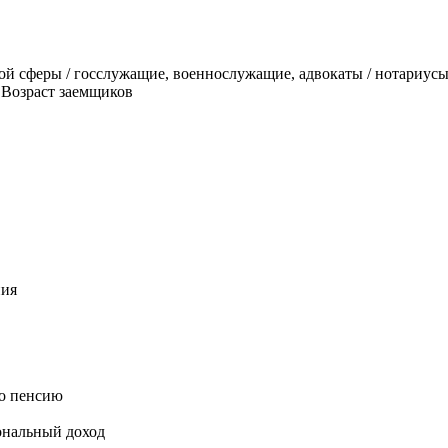
ой сферы / госслужащие, военнослужащие, адвокаты / нотариус
 Возраст заемщиков
ния
го пенсию
иональный доход