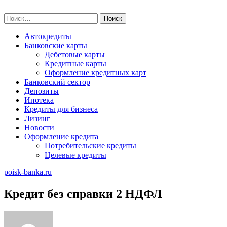
Skip
poisk-banka.ru
to
Найти:
content
Автокредиты
Банковские карты
Дебетовые карты
Кредитные карты
Оформление кредитных карт
Банковский сектор
Депозиты
Ипотека
Кредиты для бизнеса
Лизинг
Новости
Оформление кредита
Потребительские кредиты
Целевые кредиты
poisk-banka.ru
Кредит без справки 2 НДФЛ