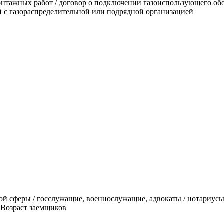
онтажных работ / договор о подключении газоиспользующего обо
й с газораспределительной или подрядной организацией
ой сферы / госслужащие, военнослужащие, адвокаты / нотариус
 Возраст заемщиков