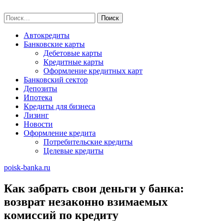
Skip
poisk-banka.ru
to
Найти:
content
Автокредиты
Банковские карты
Дебетовые карты
Кредитные карты
Оформление кредитных карт
Банковский сектор
Депозиты
Ипотека
Кредиты для бизнеса
Лизинг
Новости
Оформление кредита
Потребительские кредиты
Целевые кредиты
poisk-banka.ru
Как забрать свои деньги у банка:
возврат незаконно взимаемых
комиссий по кредиту