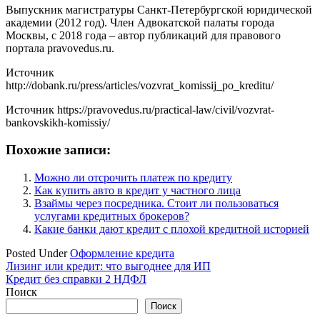
Выпускник магистратуры Санкт-Петербургской юридической
академии (2012 год). Член Адвокатской палаты города
Москвы, с 2018 года – автор публикаций для правового
портала pravovedus.ru.
Источник
http://dobank.ru/press/articles/vozvrat_komissij_po_kreditu/
Источник
https://pravovedus.ru/practical-law/civil/vozvrat-
bankovskikh-komissiy/
Похожие записи:
Можно ли отсрочить платеж по кредиту
Как купить авто в кредит у частного лица
Взаймы через посредника. Стоит ли пользоваться
услугами кредитных брокеров?
Какие банки дают кредит с плохой кредитной историей
Posted Under
Оформление кредита
Навигация
Лизинг или кредит: что выгоднее для ИП
Кредит без справки 2 НДФЛ
по
Поиск
записям
Поиск