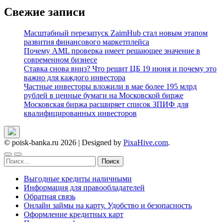
Свежие записи
Масштабный перезапуск ZaimHub стал новым этапом
развития финансового маркетплейса
Почему AML проверка имеет решающее значение в
современном бизнесе
Ставка снова вниз? Что решит ЦБ 19 июня и почему это
важно для каждого инвестора
Частные инвесторы вложили в мае более 195 млрд
рублей в ценные бумаги на Московской бирже
Московская биржа расширяет список ЗПИФ для
квалифицированных инвесторов
© poisk-banka.ru 2026
|
Designed by
PixaHive.com
.
Найти:
Выгодные кредиты наличными
Информация для правообладателей
Обратная связь
Онлайн займы на карту. Удобство и безопасность
Оформление кредитных карт