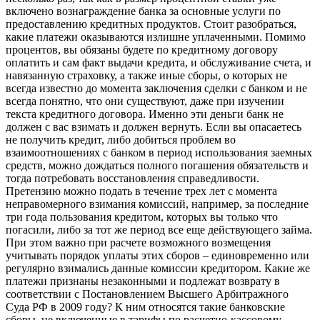
включено вознаграждение банка за основные услуги по
предоставлению кредитных продуктов. Стоит разобраться,
какие платежи оказываются излишне уплаченными. Помимо
процентов, вы обязаны будете по кредитному договору
оплатить и сам факт выдачи кредита, и обслуживание счета, и
навязанную страховку, а также иные сборы, о которых не
всегда известно до момента заключения сделки с банком и не
всегда понятно, что они существуют, даже при изучении
текста кредитного договора. Именно эти деньги банк не
должен с вас взимать и должен вернуть. Если вы опасаетесь
не получить кредит, либо добиться проблем во
взаимоотношениях с банком в период использования заемных
средств, можно дождаться полного погашения обязательств и
тогда потребовать восстановления справедливости.
Претензию можно подать в течение трех лет с момента
неправомерного взимания комиссий, например, за последние
три года пользования кредитом, которых вы только что
погасили, либо за тот же период все еще действующего займа.
При этом важно при расчете возможного возмещения
учитывать порядок уплаты этих сборов – единовременно или
регулярно взимались данные комиссии кредитором. Какие же
платежи признаны незаконными и подлежат возврату в
соответствии с Постановлением Высшего Арбитражного
Суда РФ в 2009 году? К ним относятся такие банковские
сборы, не включенные в тарифы по расчетно-кассовому