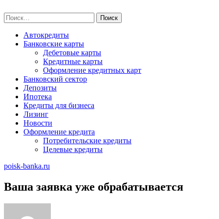
Skip
poisk-banka.ru
to
Найти:
content
Автокредиты
Банковские карты
Дебетовые карты
Кредитные карты
Оформление кредитных карт
Банковский сектор
Депозиты
Ипотека
Кредиты для бизнеса
Лизинг
Новости
Оформление кредита
Потребительские кредиты
Целевые кредиты
poisk-banka.ru
Ваша заявка уже обрабатывается