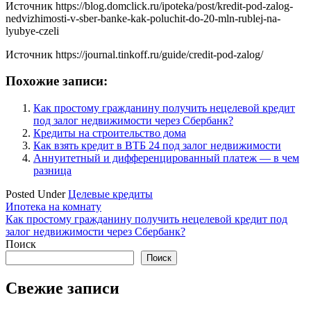
Источник
https://blog.domclick.ru/ipoteka/post/kredit-pod-zalog-
nedvizhimosti-v-sber-banke-kak-poluchit-do-20-mln-rublej-na-
lyubye-czeli
Источник
https://journal.tinkoff.ru/guide/credit-pod-zalog/
Похожие записи:
Как простому гражданину получить нецелевой кредит
под залог недвижимости через Сбербанк?
Кредиты на строительство дома
Как взять кредит в ВТБ 24 под залог недвижимости
Аннуитетный и дифференцированный платеж — в чем
разница
Posted Under
Целевые кредиты
Навигация
Ипотека на комнату
Как простому гражданину получить нецелевой кредит под
по
залог недвижимости через Сбербанк?
записям
Поиск
Поиск
Свежие записи