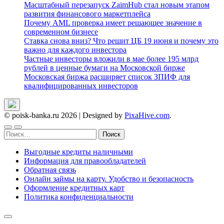
Масштабный перезапуск ZaimHub стал новым этапом
развития финансового маркетплейса
Почему AML проверка имеет решающее значение в
современном бизнесе
Ставка снова вниз? Что решит ЦБ 19 июня и почему это
важно для каждого инвестора
Частные инвесторы вложили в мае более 195 млрд
рублей в ценные бумаги на Московской бирже
Московская биржа расширяет список ЗПИФ для
квалифицированных инвесторов
© poisk-banka.ru 2026
|
Designed by
PixaHive.com
.
Найти:
Выгодные кредиты наличными
Информация для правообладателей
Обратная связь
Онлайн займы на карту. Удобство и безопасность
Оформление кредитных карт
Политика конфиденциальности