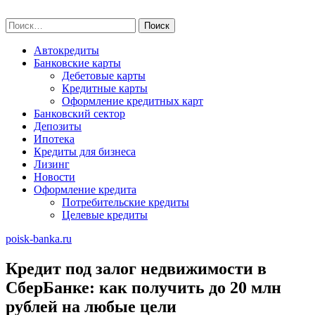
Skip
poisk-banka.ru
to
Найти:
content
Автокредиты
Банковские карты
Дебетовые карты
Кредитные карты
Оформление кредитных карт
Банковский сектор
Депозиты
Ипотека
Кредиты для бизнеса
Лизинг
Новости
Оформление кредита
Потребительские кредиты
Целевые кредиты
poisk-banka.ru
Кредит под залог недвижимости в
СберБанке: как получить до 20 млн
рублей на любые цели