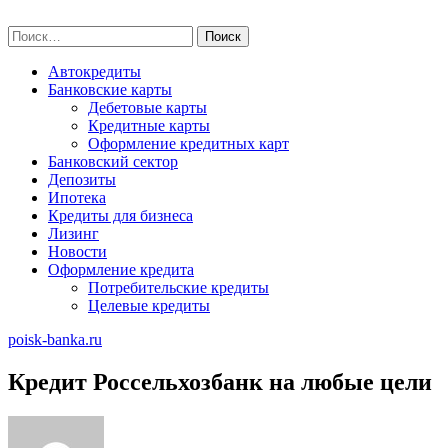
Skip
poisk-banka.ru
to
Найти:
content
Автокредиты
Банковские карты
Дебетовые карты
Кредитные карты
Оформление кредитных карт
Банковский сектор
Депозиты
Ипотека
Кредиты для бизнеса
Лизинг
Новости
Оформление кредита
Потребительские кредиты
Целевые кредиты
poisk-banka.ru
Кредит Россельхозбанк на любые цели