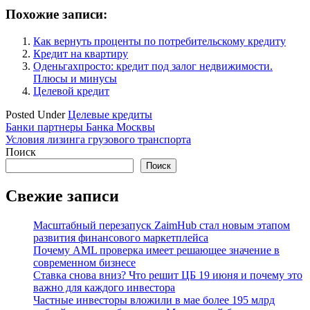
Похожие записи:
Как вернуть проценты по потребительскому кредиту
Кредит на квартиру
Оденьгахпросто: кредит под залог недвижимости.
Плюсы и минусы
Целевой кредит
Posted Under
Целевые кредиты
Навигация
Банки партнеры Банка Москвы
Условия лизинга грузового транспорта
по
Поиск
записям
Поиск
Свежие записи
Масштабный перезапуск ZaimHub стал новым этапом
развития финансового маркетплейса
Почему AML проверка имеет решающее значение в
современном бизнесе
Ставка снова вниз? Что решит ЦБ 19 июня и почему это
важно для каждого инвестора
Частные инвесторы вложили в мае более 195 млрд