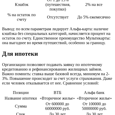
Кэшбэк
(путешествия,
2% на все
покупки)
% на остаток по
Отсутствует
До 5% ежемесячно
счету
Вывод: по всем параметрам лидирует Альфа-карта: наличие
кэшбэка без специальных категорий, начисляется процент на
остаток по счету. Единственное преимущество Мультикарты:
она выгоднее во время путешествий, особенно за границу.
Для ипотеки
Организации позволяют подавать заявку по ипотечному
кредитованию и рефинансированию жилищных займов.
Важно помнить: ставка выше базовой всегда, минимум на 2-
3%. Повышение происходит за счет услуги страхования. Даже
если человек отказывается от нее. Сравнение условий:
Позиции
ВТБ
Альфа банк
Название ипотеки
«Вторичное жилье»
«Вторичное жилье»
От 600000 до
От 100000 до
Сумма
60000000 руб.
50000000 руб.
Срок
До 30 лет
До 30 лет