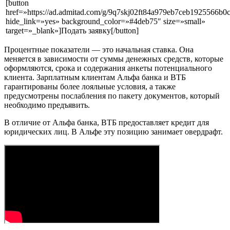
[button
href=»https://ad.admitad.com/g/9q7skj02ft84a979eb7ceb1925566b0
hide_link=»yes» background_color=»#4deb75″ size=»small»
target=»_blank»]Подать заявку[/button]
Процентные показатели — это начальная ставка. Она
меняется в зависимости от суммы денежных средств, которые
оформляются, срока и содержания анкеты потенциального
клиента. Зарплатным клиентам Альфа банка и ВТБ
гарантированы более лояльные условия, а также
предусмотрены послабления по пакету документов, который
необходимо предъявить.
В отличие от Альфа банка, ВТБ предоставляет кредит для
юридических лиц. В Альфе эту позицию занимает овердрафт.