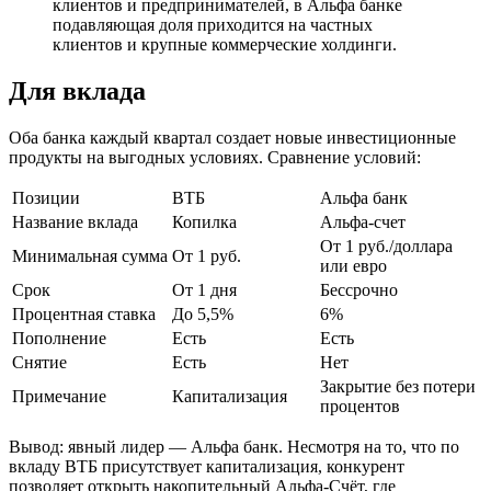
клиентов и предпринимателей, в Альфа банке
подавляющая доля приходится на частных
клиентов и крупные коммерческие холдинги.
Для вклада
Оба банка каждый квартал создает новые инвестиционные
продукты на выгодных условиях. Сравнение условий:
Позиции
ВТБ
Альфа банк
Название вклада
Копилка
Альфа-счет
От 1 руб./доллара
Минимальная сумма
От 1 руб.
или евро
Срок
От 1 дня
Бессрочно
Процентная ставка
До 5,5%
6%
Пополнение
Есть
Есть
Снятие
Есть
Нет
Закрытие без потери
Примечание
Капитализация
процентов
Вывод: явный лидер — Альфа банк. Несмотря на то, что по
вкладу ВТБ присутствует капитализация, конкурент
позволяет открыть накопительный Альфа-Счёт, где