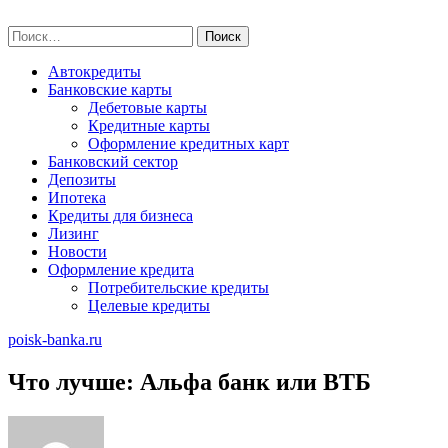
Skip
poisk-banka.ru
to
Найти:
content
Автокредиты
Банковские карты
Дебетовые карты
Кредитные карты
Оформление кредитных карт
Банковский сектор
Депозиты
Ипотека
Кредиты для бизнеса
Лизинг
Новости
Оформление кредита
Потребительские кредиты
Целевые кредиты
poisk-banka.ru
Что лучше: Альфа банк или ВТБ