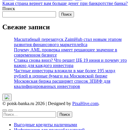
Какая страна вернет вам больше денег при банкротстве банка?
по
Поиск
записям
Поиск
Свежие записи
Масштабный перезапуск ZaimHub стал новым этапом
развития финансового маркетплейса
Почему AML проверка имеет решающее значение в
современном бизнесе
Ставка снова вниз? Что решит ЦБ 19 июня и почему это
важно для каждого инвестора
Частные инвесторы вложили в мае более 195 млрд
рублей в ценные бумаги на Московской бирже
Московская биржа расширяет список ЗПИФ для
квалифицированных инвесторов
© poisk-banka.ru 2026
|
Designed by
PixaHive.com
.
Найти:
Выгодные кредиты наличными
Информация для правообладателей