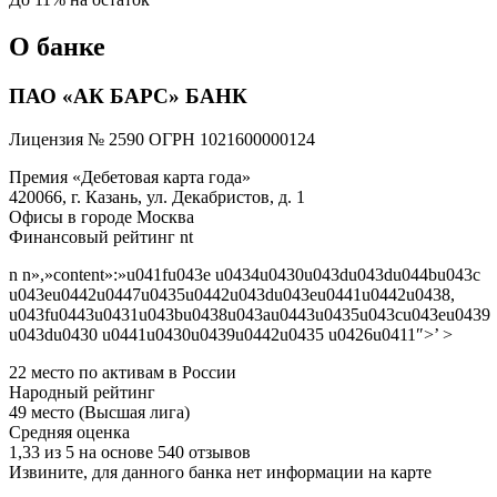
О банке
ПАО «АК БАРС» БАНК
Лицензия № 2590 ОГРН 1021600000124
Премия «Дебетовая карта года»
420066, г. Казань, ул. Декабристов, д. 1
Офисы в городе Москва
Финансовый рейтинг nt
n n»,»content»:»u041fu043e u0434u0430u043du043du044bu043c
u043eu0442u0447u0435u0442u043du043eu0441u0442u0438,
u043fu0443u0431u043bu0438u043au0443u0435u043cu043eu0439
u043du0430 u0441u0430u0439u0442u0435 u0426u0411″>’ >
22 место по активам в России
Народный рейтинг
49 место (Высшая лига)
Средняя оценка
1,33 из 5 на основе 540 отзывов
Извините, для данного банка нет информации на карте