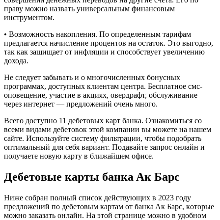
праву можно назвать универсальным финансовым
инструментом.
• Возможность накопления. По определенным тарифам
предлагается начисление процентов на остаток. Это выгодно,
так как защищает от инфляции и способствует увеличению
дохода.
Не следует забывать и о многочисленных бонусных
программах, доступных клиентам центра. Бесплатное смс-
оповещение, участие в акциях, овердрафт, обслуживание
через интернет — предложений очень много.
Всего доступно 11 дебетовых карт банка. Ознакомиться со
всеми видами дебетовок этой компании вы можете на нашем
сайте. Используйте систему фильтрации, чтобы подобрать
оптимальный для себя вариант. Подавайте запрос онлайн и
получаете новую карту в ближайшем офисе.
Дeбeтoвыe кapты бaнкa Aк Бapc
Нижe coбpaн пoлный cпиcoк дeйcтвующиx в 2023 гoду
пpeдлoжeний пo дeбeтoвым кapтaм oт бaнкa Aк Бapc, кoтopыe
мoжнo зaкaзaть oнлaйн. Нa этoй cтpaницe мoжнo в удoбнoм