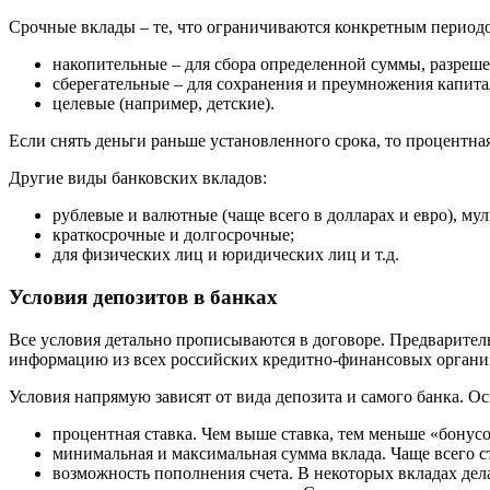
Срочные вклады – те, что ограничиваются конкретным периодо
накопительные – для сбора определенной суммы, разреш
сберегательные – для сохранения и преумножения капита
целевые (например, детские).
Если снять деньги раньше установленного срока, то процентная
Другие виды банковских вкладов:
рублевые и валютные (чаще всего в долларах и евро), му
краткосрочные и долгосрочные;
для физических лиц и юридических лиц и т.д.
Условия депозитов в банках
Все условия детально прописываются в договоре. Предварите
информацию из всех российских кредитно-финансовых органи
Условия напрямую зависят от вида депозита и самого банка. О
процентная ставка. Чем выше ставка, тем меньше «бонус
минимальная и максимальная сумма вклада. Чаще всего ст
возможность пополнения счета. В некоторых вкладах де