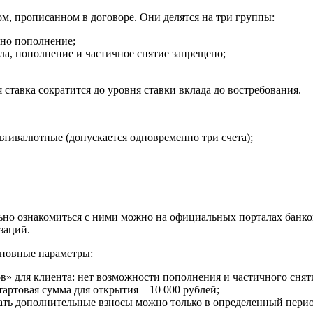
м, прописанном в договоре. Они делятся на три группы:
ено пополнение;
ла, пополнение и частичное снятие запрещено;
 ставка сократится до уровня ставки вклада до востребования.
льтивалютные (допускается одновременно три счета);
льно ознакомиться с ними можно на официальных порталах банк
заций.
сновные параметры:
ов» для клиента: нет возможности пополнения и частичного снят
артовая сумма для открытия – 10 000 рублей;
лать дополнительные взносы можно только в определенный перио