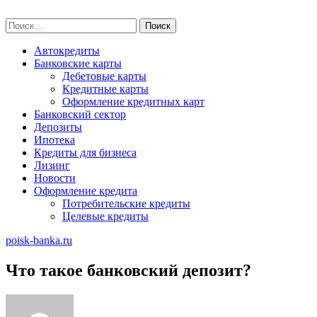
Skip
poisk-banka.ru
to
Найти:
content
Автокредиты
Банковские карты
Дебетовые карты
Кредитные карты
Оформление кредитных карт
Банковский сектор
Депозиты
Ипотека
Кредиты для бизнеса
Лизинг
Новости
Оформление кредита
Потребительские кредиты
Целевые кредиты
poisk-banka.ru
Что такое банковский депозит?