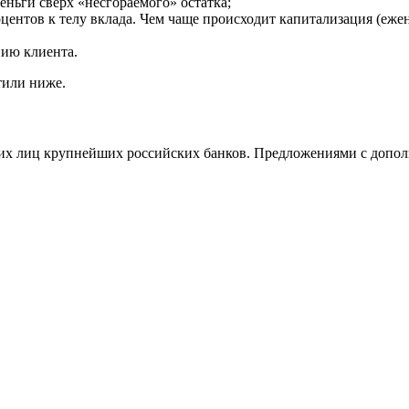
еньги сверх «несгораемого» остатка;
ентов к телу вклада. Чем чаще происходит капитализация (ежене
нию клиента.
тили ниже.
их лиц крупнейших российских банков. Предложениями с допол