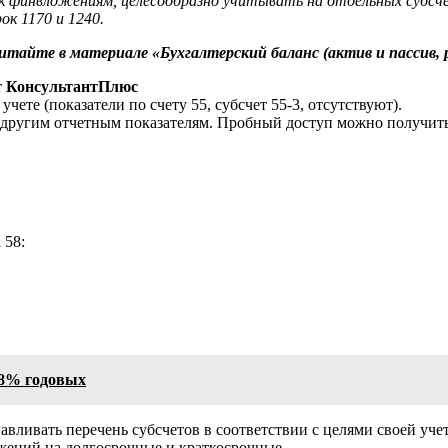
финвложениям, целесообразно учитывать на отдельных субсчет
ок 1170 и 1240.
тайте в материале «Бухгалтерский баланс (актив и пассив, р
т КонсультантПлюс
 учете (показатели по счету 55, субсчет 55-3, отсутствуют).
о другим отчетным показателям. Пробный доступ можно получить
 58:
 8% годовых
авливать перечень субсчетов в соответствии с целями своей уче
ожений на долгосрочные и краткосрочные.