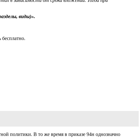
ах в зависимости от срока вложений. Тогда при
азделы, виды)».
 бесплатно.
тной политики. В то же время в приказе 94н однозначно