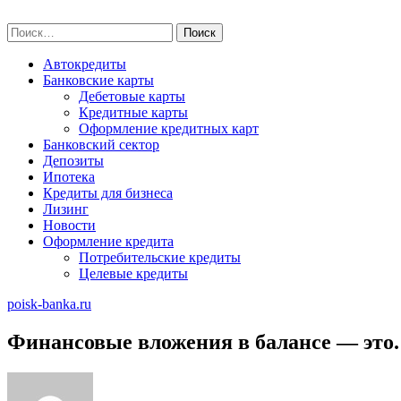
Skip
poisk-banka.ru
to
Найти:
content
Автокредиты
Банковские карты
Дебетовые карты
Кредитные карты
Оформление кредитных карт
Банковский сектор
Депозиты
Ипотека
Кредиты для бизнеса
Лизинг
Новости
Оформление кредита
Потребительские кредиты
Целевые кредиты
poisk-banka.ru
Финансовые вложения в балансе — это.