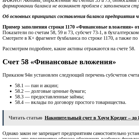
ВАЖНО! Активы, отраженные на счетах 55 и 73, относимые к 
формировании баланса не возникнет проблем с заполнением стр
Об основных принципах составления баланса предприятия чи
Пример заполнения строки 1170 «Финансовые вложения» о
Показатели по счетам 58, 59 и 73, субсчет 73-1, в бухгалтерском
Смотрите в К+ фрагмент бухбаланса по строке 1170, а также п
Рассмотрим подробнее, какие активы отражаются на счете 58.
Счет 58 «Финансовые вложения»
Приказом 94н установлен следующий перечень субсчетов счета
58.1 — паи и акции;
58.2 — долговые ценные бумаги;
58.3 — предоставленные займы;
58.4 — вклады по договору простого товарищества.
Читать статью
Накопительный счет в Хоум Кредит – до
Однако закон не запрещает предприятиям самостоятельно устан
указано, что предприятие обязано обеспечить разбивку финвл