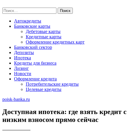
Skip
poisk-banka.ru
to
Найти:
content
Автокредиты
Банковские карты
Дебетовые карты
Кредитные карты
Оформление кредитных карт
Банковский сектор
Депозиты
Ипотека
Кредиты для бизнеса
Лизинг
Новости
Оформление кредита
Потребительские кредиты
Целевые кредиты
poisk-banka.ru
Доступная ипотека: где взять кредит с
низким взносом прямо сейчас