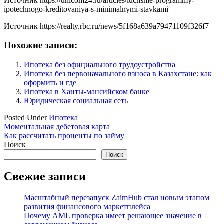
Источник
https://unicom24.ru/articles/luchshie-programmy-
ipotechnogo-kreditovaniya-s-minimalnymi-stavkami
Источник
https://realty.rbc.ru/news/5f168a639a79471109f326f7
Похожие записи:
Ипотека без официального трудоустройства
Ипотека без первоначального взноса в Казахстане: как
оформить и где
Ипотека в Ханты-мансийском банке
Юридическая социальная сеть
Posted Under
Ипотека
Навигация
Моментальная дебетовая карта
Как рассчитать проценты по займу
по
Поиск
записям
Поиск
Свежие записи
Масштабный перезапуск ZaimHub стал новым этапом
развития финансового маркетплейса
Почему AML проверка имеет решающее значение в