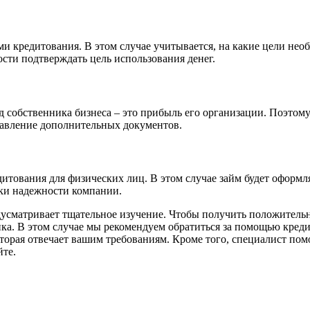
ми кредитования. В этом случае учитывается, на какие цели не
сти подтверждать цель использования денег.
од собственника бизнеса – это прибыль его организации. Поэтом
тавление дополнительных документов.
тования для физических лиц. В этом случае займ будет оформлят
ки надежности компании.
едусматривает тщательное изучение. Чтобы получить положитель
анка. В этом случае мы рекомендуем обратиться за помощью кре
орая отвечает вашим требованиям. Кроме того, специалист помо
йте.