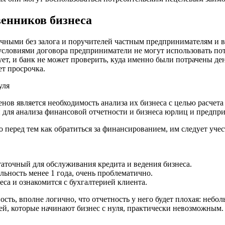
енников бизнеса
чными без залога и поручителей частным предпринимателям и вл
условиями договора предприниматели не могут использовать пот
ует, и банк не может проверить, куда именно были потрачены де
ет просрочка.
уля
ов является необходимость анализа их бизнеса с целью расчета
 для анализа финансовой отчетности и бизнеса юрлиц и предпр
о перед тем как обратиться за финансированием, им следует уч
таточный для обслуживания кредита и ведения бизнеса.
льность менее 1 года, очень проблематично.
еса и ознакомится с бухгалтерией клиента.
ость, вполне логично, что отчетность у него будет плохая: небо
ей, которые начинают бизнес с нуля, практически невозможным.