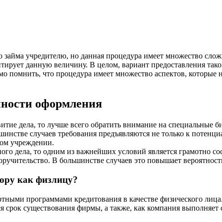
 займа учредителю, но данная процедура имеет множество сложн
нтирует данную величину. В целом, вариант предоставления та
о помнить, что процедура имеет множество аспектов, которые н
нности оформления
итие дела, то лучше всего обратить внимание на специальные б
шинстве случаев требования предъявляются не только к потенци
вом учреждении.
ого дела, то одним из важнейших условий является грамотно со
оручительство. В большинстве случаев это повышает вероятност
ору как физлицу?
тными программами кредитования в качестве физического лица. 
 срок существования фирмы, а также, как компания выполняет с