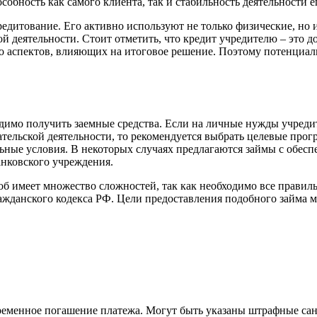
бность как самого клиента, так и стабильность деятельности е
едитование. Его активно используют не только физические, но 
ой деятельности. Стоит отметить, что кредит учредителю – это 
во аспектов, влияющих на итоговое решение. Поэтому потенциа
ходимо получить заемные средства. Если на личные нужды учред
ельской деятельности, то рекомендуется выбрать целевые прогр
ные условия. В некоторых случаях предлагаются займы с обесп
анковского учреждения.
об имеет множество сложностей, так как необходимо все правил
ражданского кодекса РФ. Цели предоставления подобного займа
ременное погашение платежа. Могут быть указаны штрафные сан