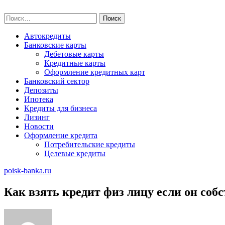
Skip
poisk-banka.ru
to
Найти:
content
Автокредиты
Банковские карты
Дебетовые карты
Кредитные карты
Оформление кредитных карт
Банковский сектор
Депозиты
Ипотека
Кредиты для бизнеса
Лизинг
Новости
Оформление кредита
Потребительские кредиты
Целевые кредиты
poisk-banka.ru
Как взять кредит физ лицу если он соб