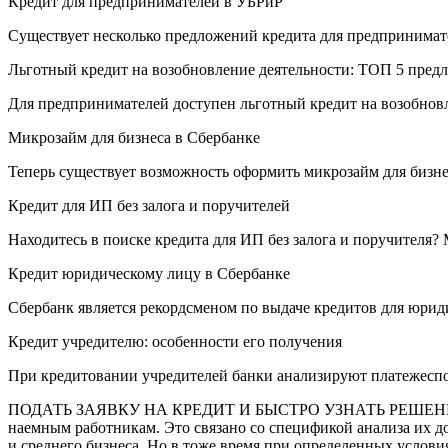
Кредит для предпринимателей в УБРиР
Существует несколько предложений кредита для предпринима
Льготный кредит на возобновление деятельности: ТОП 5 пред
Для предпринимателей доступен льготный кредит на возобно
Микрозайм для бизнеса в Сбербанке
Теперь существует возможность оформить микрозайм для бизн
Кредит для ИП без залога и поручителей
Находитесь в поиске кредита для ИП без залога и поручителя
Кредит юридическому лицу в Сбербанке
Сбербанк является рекордсменом по выдаче кредитов для юрид
Кредит учредителю: особенности его получения
При кредитовании учредителей банки анализируют платежеспос
ПОДАТЬ ЗАЯВКУ НА КРЕДИТ И БЫСТРО УЗНАТЬ РЕШЕНИЕПолучи
наемным работникам. Это связано со спецификой анализа их д
и среднего бизнеса. Но в тоже время при определенных услов