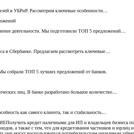
телей в УБРиР. Рассмотрим ключевые особенности…
ложений
вление деятельности. Мы подготовили ТОП 5 предложений…
еса в Сбербанке. Предлагаем рассмотреть ключевые…
? Мы собрали ТОП 5 лучших предложений от банков.
ических лиц. В банке разработано большое количество…
обность как самого клиента, так и стабильность…
ть кредит наличными для ИП и владельцев бизнеса по про
оходов, а также с тем, что для кредитования частников и юрли
иях они могут воспользоваться потребительским нецелевым займ