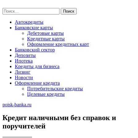
Skip
poisk-banka.ru
to
Найти:
content
Автокредиты
Банковские карты
Дебетовые карты
Кредитные карты
Оформление кредитных карт
Банковский сектор
Депозиты
Ипотека
Кредиты для бизнеса
Лизинг
Новости
Оформление кредита
Потребительские кредиты
Целевые кредиты
poisk-banka.ru
Кредит наличными без справок и
поручителей