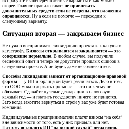
испробуйте вышеперечисленные варианты и как можно
скорее. Главное правило такое:
не привлекать
дополнительных средств если не уверены, что вложения
оправдаются
. Ну а если не помогло — переходим к
следующему варианту.
Ситуация вторая — закрываем бизнес
Не нужно воспринимать ликвидацию проекта как какую-то
катастрофу.
Бизнесы открываются и закрываются — это
совершенно нормально.
В любом случае, вы получили
бесценный опыт и теперь не допустите прошлых ошибок в
следующем проекте. А он будет, даже не сомневайтесь.
Способы ликвидации зависят от организационно-правовой
формы
— у ИП и юрлица он будет различаться. Дело в том,
что ООО можно держать про запас — это ни к чему не
обязывает. Сдавайте нулевые декларации в налоговую
каждый год — и платить государству ничего не придется.
Зато когда захотите вернуться в строй у вас уже будет готовая
компания.
Индивидуальные предприниматели платят взносы “на себя”
вне зависимости от того, есть у них прибыль или нет.
Поэтому
оставлять ИП “на всякий случай” невыгодно
.