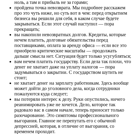
ноль, а там и прибыль не за горами;
пройдена точка невозврата. Мы подробнее расскажем
про это чуть ниже, но суть вот в чем: перед открытием
бизнеса вы решили для себя, в каком случае будете
закрываться. Если этот случай наступил — пора
прекращать;
вы накопили невозвратных долгов. Кредиты, которые
нечем платить, долговые обязательства перед
поставщиками, оплата за аренду офиса — если все это
приобрело критические масштабы — продолжать
дальше смысла нет. Ситуация будет только усугубляться;
вам нечем платить государству. Если дела так плохи, что
денег не хватает даже на уплату налогов — пора
задумываться о закрытии. С государством шутить не
стоит;
не хватает денег на зарплату работникам. Здесь вообще
может дойти до уголовного дела, когда сотрудники
пожалуются куда следует;
вы потеряли интерес к делу. Руки опустились, ничего
реанимировать уже не хочется. Дело, которое так
радовало вас в самом начале, теперь приносит только
разочарование. Это симптомы профессионального
выгорания. Главное не перепутать его с обычной
депрессией, которая, в отличие от выгорания, со
временем проходит.