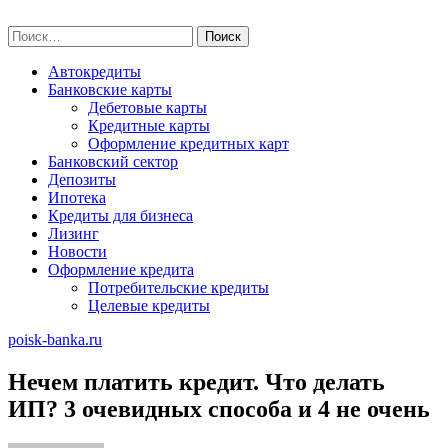
Skip
poisk-banka.ru
to
Найти:
content
Автокредиты
Банковские карты
Дебетовые карты
Кредитные карты
Оформление кредитных карт
Банковский сектор
Депозиты
Ипотека
Кредиты для бизнеса
Лизинг
Новости
Оформление кредита
Потребительские кредиты
Целевые кредиты
poisk-banka.ru
Нечем платить кредит. Что делать
ИП? 3 очевидных способа и 4 не очень