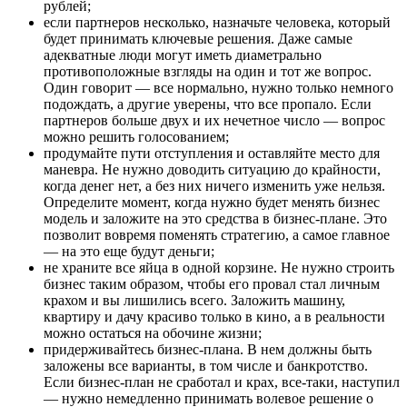
рублей;
если партнеров несколько, назначьте человека, который
будет принимать ключевые решения. Даже самые
адекватные люди могут иметь диаметрально
противоположные взгляды на один и тот же вопрос.
Один говорит — все нормально, нужно только немного
подождать, а другие уверены, что все пропало. Если
партнеров больше двух и их нечетное число — вопрос
можно решить голосованием;
продумайте пути отступления и оставляйте место для
маневра. Не нужно доводить ситуацию до крайности,
когда денег нет, а без них ничего изменить уже нельзя.
Определите момент, когда нужно будет менять бизнес
модель и заложите на это средства в бизнес-плане. Это
позволит вовремя поменять стратегию, а самое главное
— на это еще будут деньги;
не храните все яйца в одной корзине. Не нужно строить
бизнес таким образом, чтобы его провал стал личным
крахом и вы лишились всего. Заложить машину,
квартиру и дачу красиво только в кино, а в реальности
можно остаться на обочине жизни;
придерживайтесь бизнес-плана. В нем должны быть
заложены все варианты, в том числе и банкротство.
Если бизнес-план не сработал и крах, все-таки, наступил
— нужно немедленно принимать волевое решение о