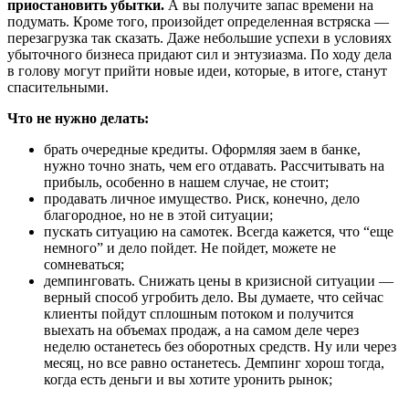
приостановить убытки.
А вы получите запас времени на
подумать. Кроме того, произойдет определенная встряска —
перезагрузка так сказать. Даже небольшие успехи в условиях
убыточного бизнеса придают сил и энтузиазма. По ходу дела
в голову могут прийти новые идеи, которые, в итоге, станут
спасительными.
Что не нужно делать:
брать очередные кредиты. Оформляя заем в банке,
нужно точно знать, чем его отдавать. Рассчитывать на
прибыль, особенно в нашем случае, не стоит;
продавать личное имущество. Риск, конечно, дело
благородное, но не в этой ситуации;
пускать ситуацию на самотек. Всегда кажется, что “еще
немного” и дело пойдет. Не пойдет, можете не
сомневаться;
демпинговать. Снижать цены в кризисной ситуации —
верный способ угробить дело. Вы думаете, что сейчас
клиенты пойдут сплошным потоком и получится
выехать на объемах продаж, а на самом деле через
неделю останетесь без оборотных средств. Ну или через
месяц, но все равно останетесь. Демпинг хорош тогда,
когда есть деньги и вы хотите уронить рынок;