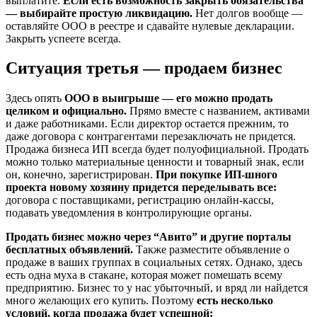
выплатите.
Если есть возможность закрыть обязательства
— выбирайте простую ликвидацию.
Нет долгов вообще —
оставляйте ООО в реестре и сдавайте нулевые декларации.
Закрыть успеете всегда.
Ситуация третья — продаем бизнес
Здесь опять
ООО в выигрыше — его можно продать
целиком и официально.
Прямо вместе с названием, активами
и даже работниками. Если директор остается прежним, то
даже договора с контрагентами перезаключать не придется.
Продажа бизнеса ИП всегда будет полуофициальной. Продать
можно только материальные ценности и товарный знак, если
он, конечно, зарегистрирован.
При покупке ИП-шного
проекта новому хозяину придется переделывать все:
договора с поставщиками, регистрацию онлайн-кассы,
подавать уведомления в контролирующие органы.
Продать бизнес можно через “Авито” и другие порталы
бесплатных объявлений.
Также разместите объявление о
продаже в ваших группах в социальных сетях. Однако, здесь
есть одна муха в стакане, которая может помешать всему
предприятию. Бизнес то у нас убыточный, и вряд ли найдется
много желающих его купить. Поэтому
есть несколько
условий, когда продажа будет успешной: