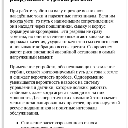
При работе турбин на валу и роторе возникают
наведённые токи и паразитные потенциалы. Если им
некуда уйти, то путь с наименьшим сопротивлением
они находят через подшипники, смазку и корпус,
формируя микроразряды. Эти разряды не сразу
заметны, но они постепенно выжигают канавки на
дорожках качения, ухудшают качество смазочного слоя
и повышают вибрацию всего агрегата. Со временем
растет риск внезапной аварийной остановки в самый
нагруженный момент.
Применение устройств, обеспечивающих заземление
турбин, создаёт контролируемый путь для тока к земле
и снижает вероятность пробоев. Одновременно
уменьшается вероятность наводок на систему
управления и датчики, которые должны работать
стабильно, даже когда агрегат выводится на пик
мощности. Для энергетических компаний это означает
меньше незапланированных простоев, прогнозируемый
ресурс подшипников и понятные интервалы
обслуживания.
Снижение электроэрозионного износа
подшипников и валов.