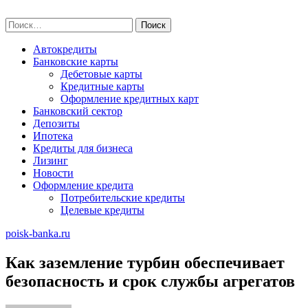
Skip
poisk-banka.ru
to
Найти:
content
Автокредиты
Банковские карты
Дебетовые карты
Кредитные карты
Оформление кредитных карт
Банковский сектор
Депозиты
Ипотека
Кредиты для бизнеса
Лизинг
Новости
Оформление кредита
Потребительские кредиты
Целевые кредиты
poisk-banka.ru
Как заземление турбин обеспечивает
безопасность и срок службы агрегатов