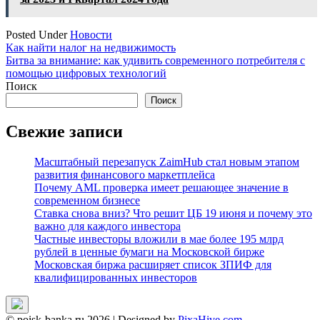
Posted Under
Новости
Навигация
Как найти налог на недвижимость
Битва за внимание: как удивить современного потребителя с
по
помощью цифровых технологий
записям
Поиск
Поиск
Свежие записи
Масштабный перезапуск ZaimHub стал новым этапом
развития финансового маркетплейса
Почему AML проверка имеет решающее значение в
современном бизнесе
Ставка снова вниз? Что решит ЦБ 19 июня и почему это
важно для каждого инвестора
Частные инвесторы вложили в мае более 195 млрд
рублей в ценные бумаги на Московской бирже
Московская биржа расширяет список ЗПИФ для
квалифицированных инвесторов
© poisk-banka.ru 2026
|
Designed by
PixaHive.com
.