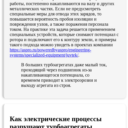
работы, постепенно накапливаются на валу и других
металлических частях. Если не предусмотреть
специальные меры для отвода этих зарядов, то
повышается вероятность пробоя изоляции и
повреждения узлов, а также поражения персонала
током. На практике эта задача решается применением
специальных устройств, которые снимают потенциал с
ротора и подключают его к контуру земли, и примеры
такого подхода можно увидеть в проектах компании
https://aspro.ru/poweredbyaspro/engineering-
systems/specialized-equipment/juvtek/
.
В больших турбоагрегатах даже малый ток,
проходящий через подшипник из-за
накапливающегося потенциала, со
временем приводит к электроэрозии и
выходу агрегата из строя.
Как электрические процессы
разрушают турбоагрегаты